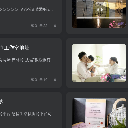
婚姻心理咨询哪里好啊急急急急! 西安心山婚姻心理工作室啊!他们是专做这方面的，特别是他们的首席专家李心山师更是专注于此十几年了，成功案例近千，电视、报纸都请过他的，在西安是最资深权威...
0
22
0
询工作室地址
吉林省的心理咨询机构网址 吉林的"沈健"教授很有名气,目前他是吉林市度心理协会的副理事长兼秘书长,专业回是社会心理及青少年心理,很专业,还精通催眠. 预约电话:0432-5580686 地址:高...
0
16
0
的
想找个感情生活倾诉的平台 感情生活倾诉的平台可以去新浪show啊，新浪show有专门的情感版块，对于像楼主这样的情况，既可以在多人的房间找人交流咨询，也可以去个聊房间，当然还可以去心理咨询...