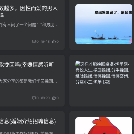
数越多，因性而爱的男人
吗
前段时间在知乎上看到有人问了一个问题：“和男朋友住在一起，一个月只做爱两次是什么体验？”下面有人回答：“我前男友是这样的。大部分都是我自己主动的。如果我主动，我一个月会被拒绝三四次...
0
48
0
能挽回吗(幸媛情感听听
导语：每次做专访跟大家分享的都是我们学员挽回的故事，但今天我们来点儿不一样的，分享一个有关老师的挽回故事。之所以做这个分享，是因为老师过去的经历过于让人震惊，她居然对同一个男人挽回...
0
20
0
信息(婚姻介绍招聘信息)
请问婚姻家庭咨询师这个职业工作好找吗？前景怎样啊？我也想学，做得好能赚钱吗，请问你现在的 情况怎样啊 “婚姻家庭咨询师”是人力资源和社会保障部于2007年4月批准的新职业，也是目前中...