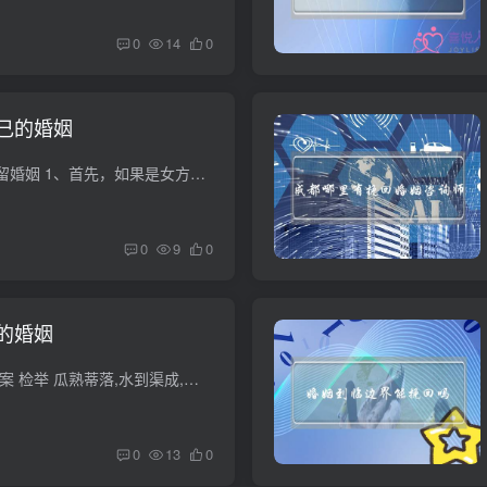
0
14
0
己的婚姻
不想离婚，怎样能挽留婚姻 1、首先，如果是女方不想离婚，那应该首先看是否具备法定的不能离婚事由，我国婚姻法明确规定，女方在怀孕期、终止壬辰半年内、哺乳期内的，男方是不能够向法院提出离...
0
9
0
的婚姻
如何挽回婚姻 最佳答案 检举 瓜熟蒂落,水到渠成,没有任何技巧和勉强的成分,自然就形成.情感也是一样,必须是完全成熟的感情,才能支撑着两个人在漫长的生活道路上走的更远,能够面对的更多问题和考...
0
13
0