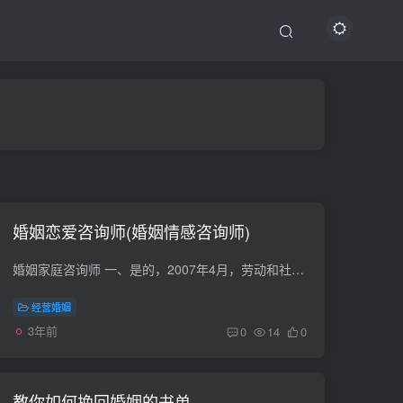
婚姻恋爱咨询师(婚姻情感咨询师)
婚姻家庭咨询师 一、是的，2007年4月，劳动和社会保障部公布了我国第九批新职业，“婚姻家庭咨询师”名列其中。连带的标准定义为：为在恋爱、婚姻和家庭生活中遇到各种问题的求助者提供咨询服务...
经营婚姻
3年前
0
14
0
教你如何挽回婚姻的书单