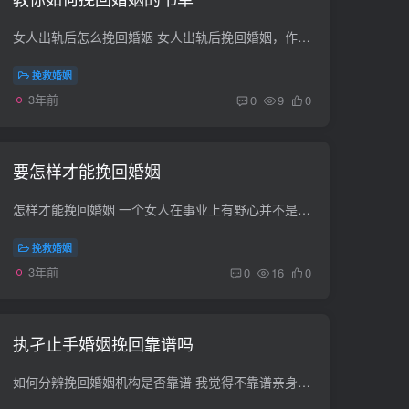
女人出轨后怎么挽回婚姻 女人出轨后挽回婚姻，作为男方首先要找原因，同时要告诉对方那样做是不对的，如果引起双方感情确实破裂，没有和好可能，情节严重，涉嫌重婚罪的，离婚时可以要求女人方...
挽救婚姻
3年前
0
9
0
要怎样才能挽回婚姻
怎样才能挽回婚姻 一个女人在事业上有野心并不是一件好事 而一个男人在事业上有野心就会被视为理所应当 这种想法应该归结于男人和女人的本质区别 在当今社会如果你是一个没有野心的女人而你嫁给...
挽救婚姻
3年前
0
16
0
执孑止手婚姻挽回靠谱吗
如何分辨挽回婚姻机构是否靠谱 我觉得不靠谱亲身经历。去年8月份我的婚姻出现了问题又不甘心让家庭破裂。就网上找到了一家婚姻挽回机构承诺的非常好，花费9300元，她们教：如何改变自己，如何与...