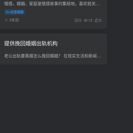
情感，婚姻，家庭是情感故事的集结地，喜欢就关注我，关注纷纭万象的婚姻情感世界。张平｜文不知道从什么时候开始出现了“扶贫式婚姻”这个词，和家境无关，一般是指婚姻的一方，只知道索取另一...
经营婚姻
3年前
0
13
0
提供挽回婚姻出轨机构
老公出轨要离婚怎么挽回婚姻？ 在现实生活和新闻当中，我们不止一次的看到这样的事情出现。老公出轨了，那对妻子来说是选择离婚还是应该挽回，这是一个非常煎熬的问题。 首先，认真审视两...
挽救婚姻
3年前
0
15
0
石家庄婚姻情感调解(石家庄婚姻调解机
构)
婚姻调解公司有哪些？挽救婚姻的办法？婚姻咨询 不知道哪里有婚姻条结果那公司。对婚姻成就办法的意见可供参考： 1.夫妇之间采取互让互谅的态度，都承认自己的过错，取得对方谅解。 2.夫妇和两...
经营婚姻
3年前
0
15
0