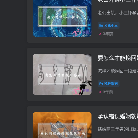
分离小三
3年前
要怎么才能挽回
挽救婚姻
3年前
承认错误婚姻就