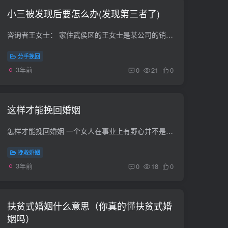
小三被发现后要怎么办(发现第三者了)
咨询者王女士： 家住武侯区的王女士是某公司的销售，能力也不错，一直都是公司重点培养对象，她的老公张先生是武侯区某公营单位的技术骨干，素日里话不多说，喜欢看一些和作业有关的书本，她们...
分手挽回
3年前
0
21
0
这样才能挽回婚姻
怎样才能挽回婚姻 一个女人在事业上有野心并不是一件好事 而一个男人在事业上有野心就会被视为理所应当 这种想法应该归结于男人和女人的本质区别 在当今社会如果你是一个没有野心的女人而你嫁给...
挽救婚姻
3年前
0
18
0
扶贫式婚姻什么意思（你真的懂扶贫式婚
姻吗）