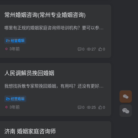
常州婚姻咨询(常州专业婚姻咨询)
哪里有正规的婚姻家庭咨询师培训机构？要可以参加资格考试、取得国家劳动与社会保障部颁发的职业资格证书 百合网是中国婚姻家庭研究会唯一授权的单位，电话咨询：010-59796556 常州婚介哪家好，...
经营婚姻
3年前
0
27
0
人民调解员挽回婚姻
我想找拆散专家帮挽回婚姻，有用吗？还没有更好的办法？ 可能他们也只能帮你击退小三，但是你老公的心也未必会重新回到你身上。个人觉得更好的办法是，找挽回专家，例如深圳破镜重圆公司这样的...
经营婚姻
3年前
0
25
0
济南 婚姻家庭咨询师