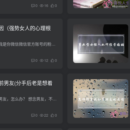
0
16
0
因（强势女人的心理根
库马尔小姐：你好！我是你微信微信官方账号的粉丝。现在我的婚姻生活出了问题。当我在新浪微博偶然发现你的博客时，我觉得受到了启发，看到了希望，所以我给你写信。当我到了中年，我和我丈夫被...
0
12
0
前男友(分手后老是想着
我为什么总是想念前男友，怎么办？ 想念男友，不同的情况有不同做法： 一、你未婚他未娶 1、因误会分开 如果大家是因为误会而分开，你不妨直接去找他，告知她你的想法，看大家是否有在一起的机...
0
22
0