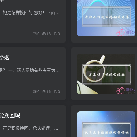
老公出轨，小三怀孕，她是怎样挽回的 您好！下面是《老公出轨，小三怀孕，她是怎样挽回的》的原文，现复制粘贴于此，供您阅读。 老公出轨让她承受了太长时间、太多的痛苦，从怀疑到证实，从老公...
0
18
0
婚姻
怎样才能挽回一段婚姻？ 一、请人帮助有些夫妻为了维护自己的自尊心，不轻易向对方妥协，坚持要让对方主动找自己说话。这种情况下，最好用请人帮忙的办法，比如找一个专业的婚姻家庭咨询师来主...
0
16
0
能挽回吗
结婚两三年男的出轨，可是积极挽回，承认错误，一般这种婚姻能继续吗？？？还能幸福多少？ 真正的浪子回头就可以金不换，如果发现藕断丝连，果断挥慧剑，斩情思！自己也可以活得很精彩！加油！...