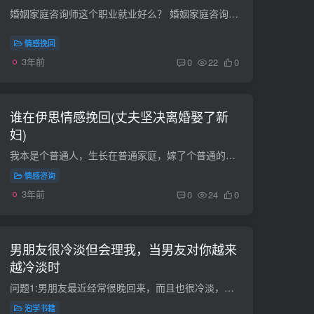
婚姻家庭咨询师这个职业就业好么？ 婚姻家庭咨询师是一个新兴职业，是中国国家人力资源和社会保障部于2007年4月批准的职业，是目前中国婚姻家庭咨询领域唯一的国家级职业。2009年6月21日，在北...
情感挽回
3年前
0
22
0
谁在伊思情感挽回(丈夫坚决离婚娶了新
妇)
我本是个普通人，生长在普通家庭，嫁了个普通的男人，生了个不算优秀但我极其满意的儿子。我可能就是网上年轻人们爱吐槽的那种中国式女人了，从小到大没给父母带来什么荣耀，当然也带来什么麻烦...
情感咨询
3年前
0
24
0
男朋友很冷淡但会理我，当男友对你越来
越冷淡时
问题1:男朋友最近经常很晚回来，而且也很冷淡，实在受不了，就跟他吵架了，结果他就离家出走了，把我删掉了。到目前为止，他没有添加我，也没有联系我。我现在很难过。希望男朋友能回来。我该怎...
泡学书籍