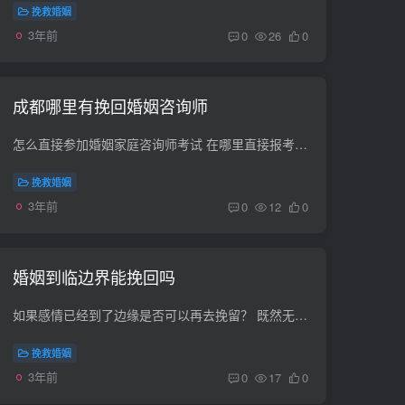
挽救婚姻
3年前
0
26
0
成都哪里有挽回婚姻咨询师
怎么直接参加婚姻家庭咨询师考试 在哪里直接报考 一般来说，国家不接受个人报名，基本上都要通过培训，取得相应的培训证书才可以报考参加职业资格考试了，报名也只能只能通过培训机构报名...
挽救婚姻
3年前
0
12
0
婚姻到临边界能挽回吗
如果感情已经到了边缘是否可以再去挽留？ 既然无法挽留,为什么不试着放下呢..试着给她最后的疼爱是手放开,挽留的来的是同情如果爱那就去争取啊许多的事情，总是在经历过以后才会懂得。一如感情...
挽救婚姻
3年前
0
17
0