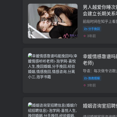
男人越爱你睡次
会建立长期关系
分手挽回
3年前
幸媛情感靠谱吗
老师)
挽救婚姻
3年前
婚姻咨询室招聘