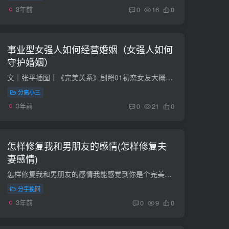
3年前
0
16
0
事业型女强人如何经营婚姻（女强人如何
守护婚姻）
文｜张平插图｜《完美关系》剧照01初恋女友大概是每一个男人心中永远无法忘怀的人，即使这个男人已经结婚，但也总会在心底的深处给这个女人留有一个位置。有些人虽然错过了，我们依旧会想念，这...
分离小三
3年前
0
21
0
怎样修复我和男朋友的感情(怎样修复夫
妻感情)
怎样修复我和男朋友的感情我能感觉到你是个完美主义者。事事希望完美，有半点瑕疵就不知所错。半年和一辈子，哪个长哪个短我想你应该明白吧！如果你男友真没什么，那你觉得他有必要生气吗？关于...
分手挽回
3年前
0
9
0