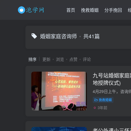
首页
挽救婚姻
分手挽回
婚姻家庭咨询师
共41篇
排序
更新
浏览
点赞
评论
九号站婚姻家庭网
地授牌仪式)
挽救婚姻
3年前
老公外遇小三怀