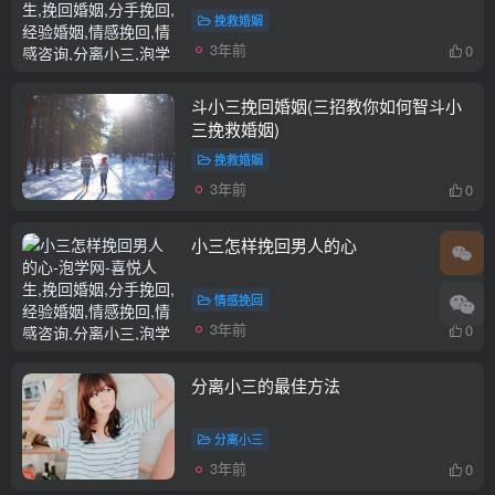
挽救婚姻
3年前
0
斗小三挽回婚姻(三招教你如何智斗小
三挽救婚姻)
挽救婚姻
3年前
0
小三怎样挽回男人的心
情感挽回
3年前
0
分离小三的最佳方法
分离小三
3年前
0