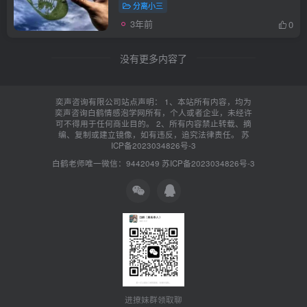
分离小三
3年前
0
没有更多内容了
奕声咨询有限公司站点声明： 1、本站所有内容，均为
奕声咨询白鹤情感泡学网所有，个人或者企业，未经许
可不得用于任何商业目的。 2、所有内容禁止转载、摘
编、复制或建立镜像，如有违反，追究法律责任。
苏
ICP备2023034826号-3
白鹤老师唯一微信：9442049
苏ICP备2023034826号-3
进撩妹群领取聊