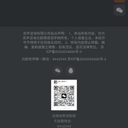
奕声咨询有限公司站点声明： 1、本站所有内容，均为
奕声咨询白鹤情感泡学网所有，个人或者企业，未经许
可不得用于任何商业目的。 2、所有内容禁止转载、摘
编、复制或建立镜像，如有违反，追究法律责任。
苏
ICP备2023034826号-3
白鹤老师唯一微信：9442049
苏ICP备2023034826号-3
进撩妹群领取聊
天秘籍微信：
9442049