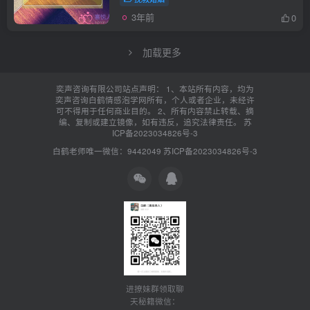
3年前
0
加载更多
奕声咨询有限公司站点声明： 1、本站所有内容，均为
奕声咨询白鹤情感泡学网所有，个人或者企业，未经许
可不得用于任何商业目的。 2、所有内容禁止转载、摘
编、复制或建立镜像，如有违反，追究法律责任。
苏
ICP备2023034826号-3
白鹤老师唯一微信：9442049
苏ICP备2023034826号-3
进撩妹群领取聊
天秘籍微信：