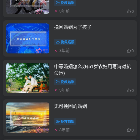
挽救婚姻
3年前
0
挽回婚姻为了孩子
挽救婚姻
3年前
0
中等婚姻怎么办(51岁农妇用写诗对抗
命运)
挽救婚姻
3年前
0
无可挽回的婚姻
挽救婚姻
3年前
0