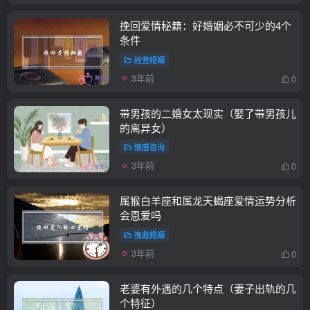
挽回爱情秘籍：好婚姻必不可少的4个
条件
经营婚姻
3年前
0
带男孩的二婚女太现实（娶了带男孩儿
的离异女）
情感咨询
3年前
0
属猴白羊座和属龙天蝎座爱情运势分析
会恩爱吗
挽救婚姻
3年前
0
老婆有外遇的几个特点（妻子出轨的几
个特征）