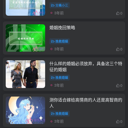
分离小三
3年前
0
婚姻挽回策略
挽救婚姻
3年前
0
什么样的婚姻必须放弃，具备这三个特
征的婚姻
挽救婚姻
3年前
0
测你适合嫁给高情商的人还是高智商的
人
挽救婚姻
3年前
0