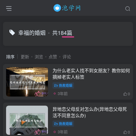
幸福的婚姻
共184篇
排序
更新
浏览
点赞
评论
为什么老实人找不到女朋友？教你如何
摘掉老实人标签
挽救婚姻
3年前
0
异地恋父母反对怎么办(异地恋父母死
活不同意怎么办)
挽救婚姻
3年前
0