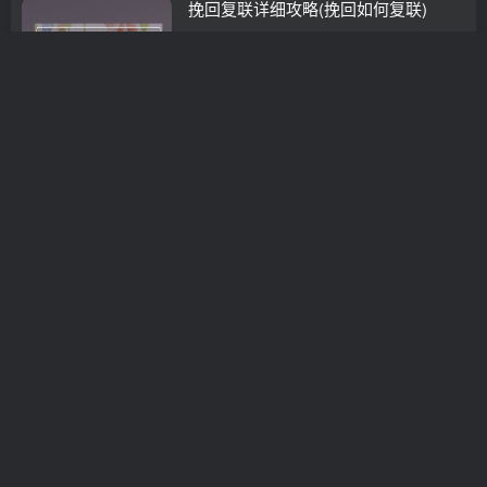
挽回复联详细攻略(挽回如何复联)
挽救婚姻
3年前
0
挽回婚姻电影有哪些
挽救婚姻
3年前
0
挽回前任的时候，如何转变自己的低姿
态？(开始下一段感情以后发现爱的是
前任我想挽回前任我算背叛吗？他会原
情感咨询
谅吗？)
3年前
0
情感修复和挽回(夫妻情感修复及挽回)
分离小三