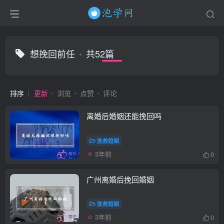
想挽回前任
共52篇
排序
更新
浏览
点赞
评论
离婚后婚姻还能挽回吗
挽救婚姻
3年前
0
广州离婚后挽回婚姻
挽救婚姻
3年前
0