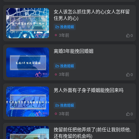
女人该怎么抓住男人的心(女人怎样留
住男人的心)
挽救婚姻
3年前
0
离婚3年能挽回婚姻
挽救婚姻
3年前
0
男人外面有子身子婚姻能挽回来吗
挽救婚姻
3年前
0
挽留前任把他弄烦了(前任让我别烦他,
还有挽留的机会吗)