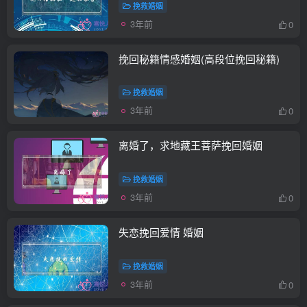
挽救婚姻
3年前
0
挽回秘籍情感婚姻(高段位挽回秘籍)
挽救婚姻
3年前
0
离婚了，求地藏王菩萨挽回婚姻
挽救婚姻
3年前
0
失恋挽回爱情 婚姻
挽救婚姻
3年前
0