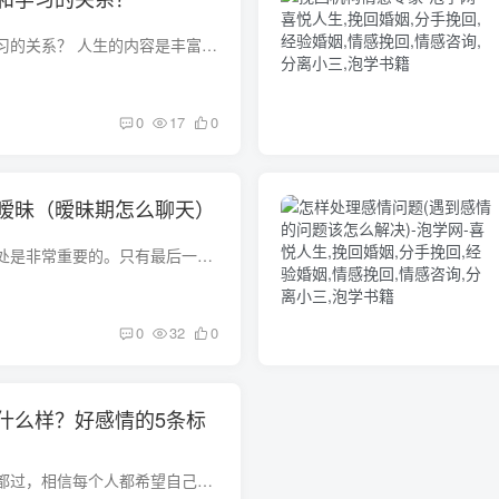
怎样处理好恋爱和学习的关系？ 人生的内容是丰富多彩的，爱与事业是其中最重要的分，在历史长河中，爱沿着不同的轨道前进，有的缠绵于小家庭的轴心，成为爱的囚徒，有的化入事业中，使爱在事业...
0
17
0
暧昧（暧昧期怎么聊天）
在一个暧昧的时期相处是非常重要的。只有最后一步才能发展成恋人关系。但是对于单身男女来说，往往有很多感情在这一步先死，所以在暧昧期也要注意如何维系感情，保持感情升温。暧昧期如何聊天如...
0
32
0
什么样？好感情的5条标
爱对了人情人节每天都过，相信每个人都希望自己的爱人是那个对的人，那该怎么判断自己的感情是不是一段好的感情呢下面，一起来了解一下好感情的5条标准吧。一、门当户对这四个字看起来老套，却...