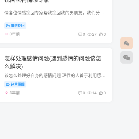
情各位情感挽回专家帮我挽回我的男朋友，我们分手一个月了。 作为一家专业的情感挽回机构，知情情感挽回致力于情感挽回，情感咨询。放平心态，接受分手的事实很多女生在分手之后，无法承受得住...
情感挽回
3年前
0
27
0
怎样处理感情问题(遇到感情的问题该怎
么解决)
该怎么处理好自身的感情问题 理性的人善于利用感情，感性的人善于受感情的支配，但感性的人有着更丰富的感情。说实话，自己也经常问类似的问题，但很快就会忘记，因为我相信给与他人真正的情感...
经营婚姻
3年前
0
14
0