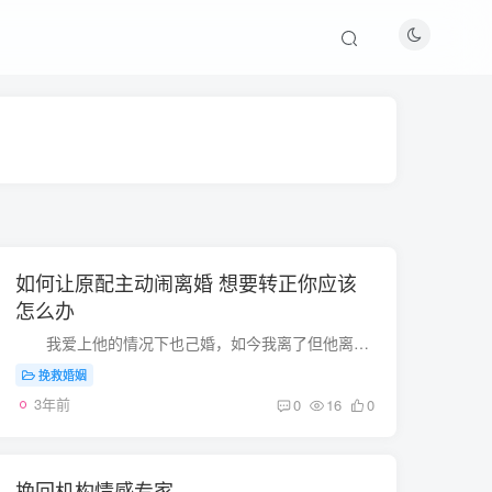
如何让原配主动闹离婚 想要转正你应该
怎么办
我爱上他的情况下也己婚，如今我离了但他离不了，现在我想问的是，怎么让正室积极闹离异，我不愿意自身白费投入，终究我的时间也比较有限，我不愿意一直承受唾骂。 以前...
挽救婚姻
3年前
0
16
0
挽回机构情感专家