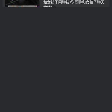
和女孩子网聊技巧(网聊和女孩子聊天
的技巧)
情感咨询
3年前
0
分手后冷静期适合多久(分手后男生会
经历哪4种心理变化)
泡学书籍
3年前
0
男人分手后后悔特征，男人分开后有这
几种表现
泡学书籍
3年前
0
分手一个月男生的心理（分手初期男人
多少情感阶段）
泡学书籍