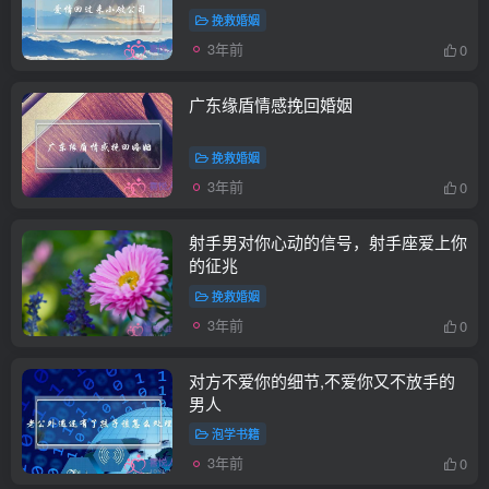
挽救婚姻
3年前
0
广东缘盾情感挽回婚姻
挽救婚姻
3年前
0
射手男对你心动的信号，射手座爱上你
的征兆
挽救婚姻
3年前
0
对方不爱你的细节,不爱你又不放手的
男人
泡学书籍
3年前
0