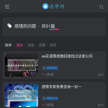
感情的问题
共51篇
排序
更新
浏览
点赞
评论
aa花语情感挽回谁找过这家公司
情感挽回
3年前
0
感情专家免费咨询一对一
情感咨询
3年前
0