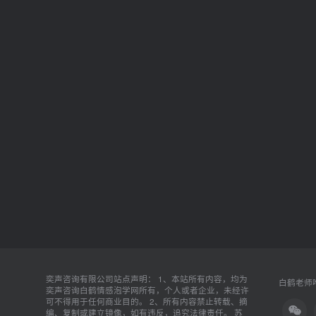
奕声咨询有限公司站点声明： 1、本站所有内容，均为
白鹤老师唯
奕声咨询白鹤情感泡学网所有，个人或者企业，未经许
可不得用于任何商业目的。 2、所有内容禁止转载、摘
编、复制或建立镜像，如有违反，追究法律责任。
苏