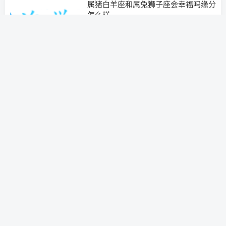
属猪白羊座和属兔狮子座会幸福吗缘分
怎么样
经营婚姻
3年前
0
没有更多内容了
奕声咨询有限公司站点声明： 1、本站所有内容，均为
奕声咨询白鹤情感泡学网所有，个人或者企业，未经许
可不得用于任何商业目的。 2、所有内容禁止转载、摘
编、复制或建立镜像，如有违反，追究法律责任。
苏
ICP备2023034826号-3
白鹤老师唯一微信：9442049
苏ICP备2023034826号-3