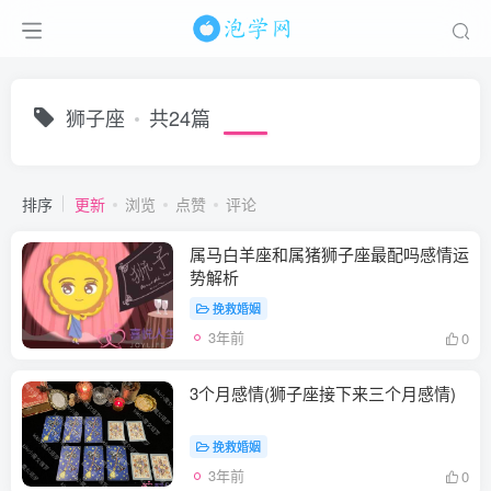
狮子座
共24篇
排序
更新
浏览
点赞
评论
属马白羊座和属猪狮子座最配吗感情运
势解析
挽救婚姻
3年前
0
3个月感情(狮子座接下来三个月感情)
挽救婚姻
3年前
0