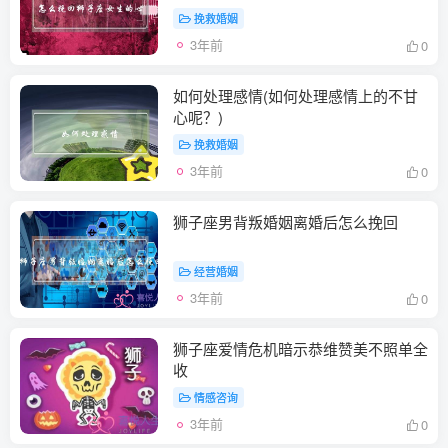
挽救婚姻
3年前
0
如何处理感情(如何处理感情上的不甘
心呢？)
挽救婚姻
3年前
0
狮子座男背叛婚姻离婚后怎么挽回
经营婚姻
3年前
0
狮子座爱情危机暗示恭维赞美不照单全
收
情感咨询
3年前
0