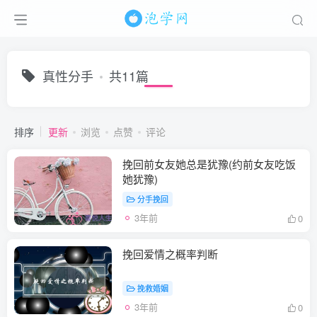
真性分手
共11篇
排序
更新
浏览
点赞
评论
挽回前女友她总是犹豫(约前女友吃饭
她犹豫)
分手挽回
3年前
0
挽回爱情之概率判断
挽救婚姻
3年前
0