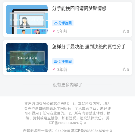
分手能挽回吗请问梦聚情感
分手挽回
3年前
0
怎样分手最决绝 遇到决绝的真性分手
分手挽回
3年前
0
没有更多内容了
奕声咨询有限公司站点声明： 1、本站所有内容，均为
奕声咨询白鹤情感泡学网所有，个人或者企业，未经许
可不得用于任何商业目的。 2、所有内容禁止转载、摘
编、复制或建立镜像，如有违反，追究法律责任。
苏
ICP备2023034826号-3
白鹤老师唯一微信：9442049
苏ICP备2023034826号-3