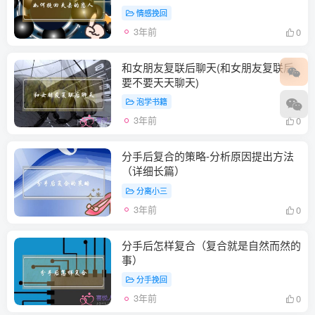
情感挽回
3年前
0
和女朋友复联后聊天(和女朋友复联后
要不要天天聊天)
泡学书籍
3年前
0
分手后复合的策略-分析原因提出方法
（详细长篇）
分离小三
3年前
0
分手后怎样复合（复合就是自然而然的
事）
分手挽回
3年前
0