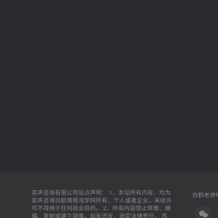
奕声咨询有限公司站点声明： 1、本站所有内容，均为
白鹤老师唯
奕声咨询白鹤情感泡学网所有，个人或者企业，未经许
可不得用于任何商业目的。 2、所有内容禁止转载、摘
编、复制或建立镜像，如有违反，追究法律责任。
苏