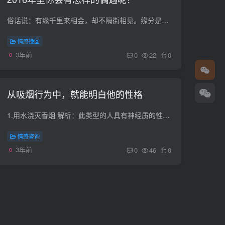
俗话说：有缘千里来相会，却不隔街相见。缘分是一种神奇的东西，在茫茫人海中相遇，从相遇到相识，再到相知，最后到相恋，都是缘分的力量。2016年你会有什么样的偶遇？我们一起来个爱情测试吧。...
情感挽回
3年前
0
22
0
从吸烟行为中，就能明白他的性格
1.用水浇灭香烟 解析：此类型的人具有神经质的性格，做事时太过于考虑他人的感受和追求事情的完美结局。虽然他能够表现出对他人的责任心和细致关怀，但结果往往因考虑得过于周到反而损失了一些...
情感咨询
3年前
0
46
0