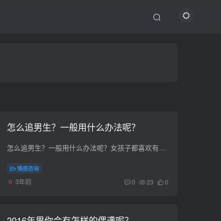
怎么追男生？一般用什么办法呢？
怎么追男生？一般用什么办法呢？女孩子都喜欢有点玩世不恭的男人，所以别显得对什么都特别在意，那样太呆板。想问问大家有什么追男生的攻略吗？1/5 分步阅读 在追求一个男生之前，最重要的就是...
情感咨询
3年前
0
23
0
2016年里你会有怎样的偶遇呢？