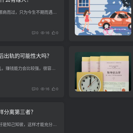
几千年前，我们不断擦肩而过，只为今生不期而遇。茫茫人海，如果一个大地球能遇见他，那一定是你们之间的缘分。有些人注定会相遇。2016年你会遇到什么样的命运？让我们一起来看看这个爱情测试吧...
0
16
0
后出轨的可能性大吗？
属于“布”类型的男孩儿，赚钱能力会比较强，很容易吸引女性，因为他们在男士市场需求中是属于比较抢眼的。但是这类型的男孩子比较侧重于多偶制，那么跟这种类型的男孩子处对象，需要注意哪些婚...
0
16
0
样分离第三者？
想要分离第三者，最好是知己知彼，这样才能充分了解对手，根据特点制定分离对策。所以，适当分析小三是很有帮助的。小三一般有三个类型，第一种，贪图物质需求的；第二种，好胜心理，想要赢；第...