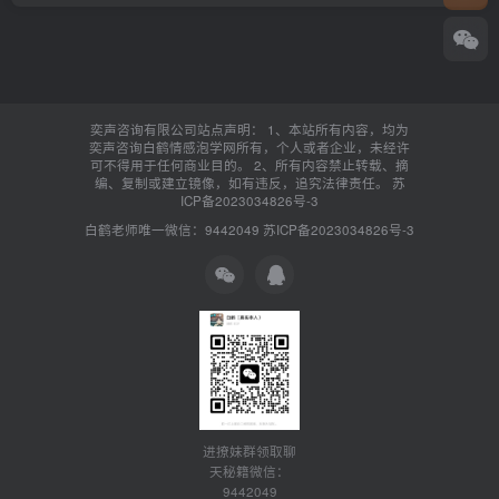
奕声咨询有限公司站点声明： 1、本站所有内容，均为
奕声咨询白鹤情感泡学网所有，个人或者企业，未经许
可不得用于任何商业目的。 2、所有内容禁止转载、摘
编、复制或建立镜像，如有违反，追究法律责任。
苏
ICP备2023034826号-3
白鹤老师唯一微信：9442049
苏ICP备2023034826号-3
进撩妹群领取聊
天秘籍微信：
9442049