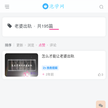
老婆出轨
共195篇
排序
更新
浏览
点赞
评论
怎么才能让老婆出轨
挽救婚姻
2年前
3