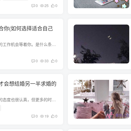
0
25
0
合你(如何选择适合自己
有一个非常有吸引力的工作机会等着你。是什么条件让你感到兴奋并做出换工作的决定？A.容易遇到男人或女朋友的公司b、能够拓展人际关系c、工作方便d、能充分发挥自己的长处高薪f、有趣的工作内容...
0
33
0
才会想结婚另一半求婚的
天秤座的人对待感情的态度也很认真，但更多的时候他们需要另一半积极主动。否则，他们会觉得自己付出太多，心理上也会感到不平衡。更何况这些事情还得对方提出来。我们来看看天蝎座的人什么时候...
0
19
0