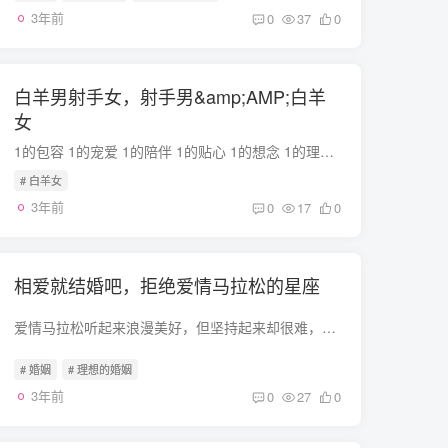
3年前
0
37
0
白羊男射手女，射手男&amp;AMP;白羊
女
1的包容 1的宠爱 1的陪伴 1的贴心 1的想念 1的理解 1的懂你 剩下93是信任、忠诚――网易云评论 《7%》 在今天的文章开始之前，我想给大家讲一个故事。很久很久以前，有一个天使因为做错了事而受...
# 白羊女
3年前
0
17
0
相爱就结婚吧，拒绝爱情马拉松的星座
爱情马拉松听起来浪漫美好，但坚持起来却很难，毅力不够，也不适合所有人。毕竟谈恋爱时间太长，会有很多变数在里面。不管怎样，在下面的星座里，可以谈婚论嫁的时候，不要把时间浪费在异地恋上...
# 婚姻
# 理想的婚姻
3年前
0
27
0