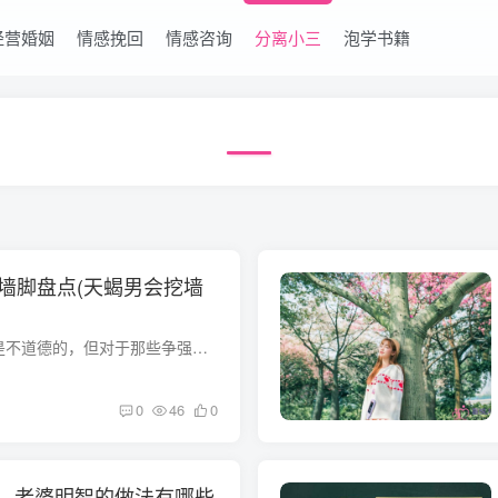
经营婚姻
情感挽回
情感咨询
分离小三
泡学书籍
挖墙脚盘点(天蝎男会挖墙
即使我们知道“挖角”是不道德的，但对于那些争强好胜或者占有欲强的人来说，不管自己喜欢的人是否单身，他们都想去抢，把自己喜欢的人占为己有，甚至会使出各种“挖角”的招数，不顾无良手段达...
0
46
0
，老婆明智的做法有哪些