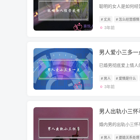
# 丈夫
# 怎么经营感情
3年前
男人爱小三多一
# 男人
# 爱情是什么
3年前
男人出轨小三怀
# 男人
# 婆媳关系处理