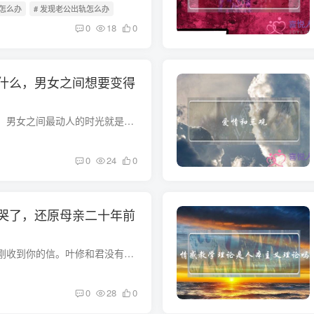
轨怎么办
# 发现老公出轨怎么办
0
18
0
什么，男女之间想要变得
有一位作家曾经说过，男女之间最动人的时光就是暧昧期。双方都没有把故事讲透彻。他们显然非常喜欢对方。他们仍然被一层纸隔开，他们不得不假装什么都不知道。真的是这样的忙碌，带来了更多的努...
0
24
0
哭了，还原母亲二十年前
唐笑：你好。我今天刚收到你的信。叶修和君没有找信，因为回信很难。这就是为什么这封信是在9月1日收到的。唐笑，我已经知道你很久没有给小君写信了。但是我今天终于收到了你的信。在这里，作为...
0
28
0