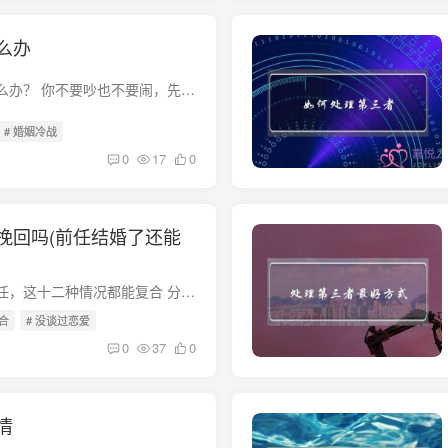
么办
老公变心了，我该怎么办？ 你不要吵也不要闹，先静下心来好好想一想，吵和闹只能把事情搞的更复杂，更不可能挽回。不要理他，不要吵。你越吵他的心离你就越远，他会觉得外面的更温柔更可爱，就...
# 婚姻冷战
0
17
0
挽回吗(前任结婚了还能
分手后能不能挽回前任，这十二种情况都能复合 分手后如何复合 1、保持联系 即使是男女分手了那么也是可以成为朋友的，并不是因为一段恋情，那么两者就成为了愁人，在这个世界上有着离婚、还有着...
合
# 没谈过恋爱
0
37
0
情