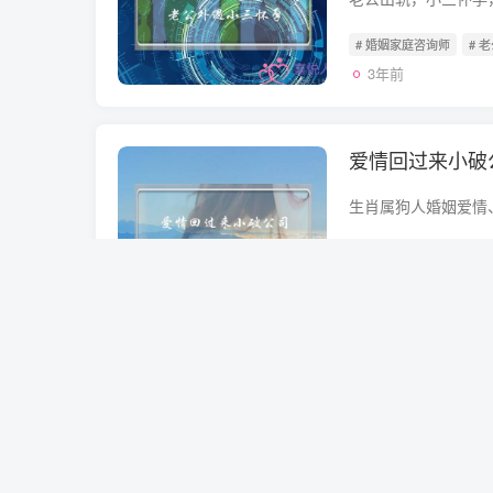
# 婚姻家庭咨询师
# 
3年前
爱情回过来小破
# 挽回爱情的公司
# 
3年前
拆散小三的方法
# 对付小三的办法
# 
3年前