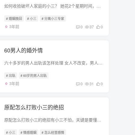
如何收拾破坏人家庭的小三？ 她花2个星期时间，成功分离难纠小三2年之前，他毫无预兆地出轨了，从那个时候起，我感觉生活一片黑暗，心碎一地。我不管怎么努力怎么做，也逼着老公离开小三，他也...
# 婚姻挽回
# 小三
# 分离小三专家
3年前
0
37
0
60男人的婚外情
六十多岁的男人出轨该怎样处理 女人不改变，男人一定变。男人只要是生理上允许，80岁都能生孩子，女人就不一样了。这就是事实的残酷，所以我说这位大姐，你不必气馁。六十岁了难道就不打扮了，...
# 出轨
# 60岁的男人出轨
3年前
0
31
0
原配怎么打败小三的绝招
原配怎么打败小三的绝招有小三不怕，关键是要懂得如何把小三打败，让她身心疲惫，万念俱灰，不敢再招惹你的男人，这才重要。那么原配怎么样打败小三的绝招有哪些呢 紧握老公财政大权 男人有钱不...
# 小三
# 情感婚姻
# 怎么经营感情