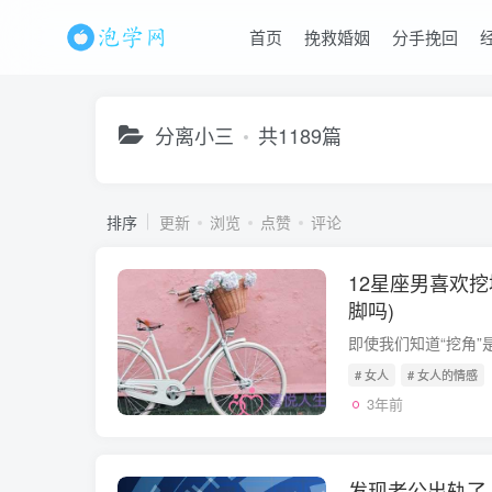
首页
挽救婚姻
分手挽回
分离小三
共1189篇
排序
更新
浏览
点赞
评论
12星座男喜欢
脚吗)
# 女人
# 女人的情感
3年前
发现老公出轨了