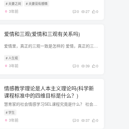
# 夫妻之间
# 夫妻没有感情
3年前
0
27
0
爱情和三观(爱情和三观有关系吗)
爱情里，真正的三观一致是怎样的 爱情，真正的三观一致，是求同存异的~ 三观一致才能步调一致，才能愉快地相处。三观一致的两个人，不仅仅是合拍的问题。他们还会懂得相互珍惜、体谅。陪伴代替...
# 人生观
3年前
0
39
0
情感教学理论是人本主义理论吗(科学新
课程标准中的四维目标是什么？)
慧育家的社会情感学习SEL课程究竟是什么？ 社会感学习被定义为一个过程，通过这个过程，人们获得并有效地应用知识、态度和技能来理解和管理绪，设定和实现积极的目标，感受并表现出对他人的同，...
# 学生
3年前
0
37
0