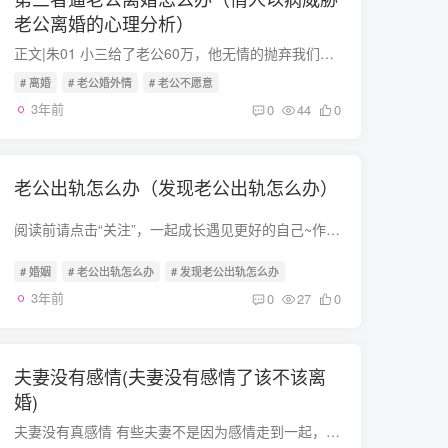
老公离婚的心理分析）
正文|朱01 小三给了老公60万，他无情的抛弃我们母女我和前夫生活了10年。我有一个聪明懂事的女儿，擅长学习。他抛弃了我们。结婚的时候，我没钱。我以一百万抵押了我的房子，以帮助他实现他的事...
# 离婚
# 老公婚外情
# 老公不愿意
3年前
0
44
0
老公出轨怎么办（发现老公出轨怎么办）
阅读前请点击“关注”，一起成长遇见更好的自己~作者|玉紫鸢 编辑| 欣欣别把所有的自我，全都让给婚姻奥黛丽·赫本说：“人，最重要的是，有能力自我恢复，自我复活，自我解救，自我救赎；永远...
# 婚姻
# 老公出轨怎么办
# 发现老公出轨怎么办
3年前
0
27
0
夫妻没有感情(夫妻没有感情了该不该离
婚)
夫妻没有真感情 有些夫妻不是因为感情走到一起，而是父母之命啊或者别的一些什么原因。但是有专家做过一个调查，因自由恋爱在一起组成的家庭不一定就会将这个家庭维持的很好。在家庭维持的时间...