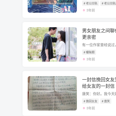
# 老公出轨
# 老公出
3年前
男女朋友之间聊
更亲密
# 暧昧期
3年前
一封信挽回女友
给女友的一封信
# 挽回女友
# 唐笑
3年前