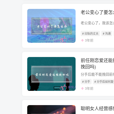
老公变心了要怎
# 出轨的丈夫
# 沟通
3年前
前任刚恋爱还能
挽回吗)
# 分手
# 分手后如何复
3年前
聪明女人经营感