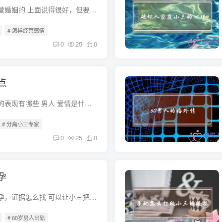
聪明的女人是如何经营婚姻的 上面说得很好，但要做到这些并不容易，需要智慧和观察。我不是女人，我就以男性的思想和想法给你一些建议吧。 其实最重要的还是忍让。只要你先生不出轨，不花心，不...
# 怎样经营感情
0
25
0
点
已婚男彻底爱上情人的表现有哪些 男人 爱情是什么？爱情就是男人对女人无私的给予。真正想给你幸福的男人，会诚心实意的给你这三样东西： 1、爱你的男人会给你足够的时间 2、爱你的男人会给你足...
# 分离小三专家
0
25
0
孕
婚内男的出轨小三怀孕，证据怎么找 可以让小三把孩子生下来，然后拿着老公和孩子的头发或者血液等，去做DNA比对，就可以证明孩子是他的私生子，这样就可以证明他出轨了，并且可以告他重婚罪。 ...
# 60岁男人出轨