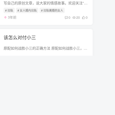
写自己的原创文章，说大家的情感故事。欢迎关注“头婚眼花”。有个女人婚内出轨，与丈夫离婚后与所谓的真爱结婚。结果离婚后半年，被前夫发现婚内出轨证据。前夫曝光了她不守妇道的事实，导致现...
# 出轨
# 女人婚内出轨
# 出轨离婚的女人
3年前
0
20
0
该怎么对付小三
原配如何战胜小三的正确方法 原配如何战胜小三，如果想挽回老公，小三最怕原配这么做： 一、【控制好自己的情绪】 大多数女人在坐实了老公出轨的那一刻起，精神世界分崩离析，第一时间像发了疯...
# 原配
# 该怎么对付小三
# 原配如何战胜小三
3年前
0
22
0
对付小三的办法有哪些
对付第三者最好的办法是什么？ 管好自己的人。请不要误会，这里并不是让女性朋友们去做小三，而是告诉正室（妻子）应该懂得的一些道理。 一个段子说，新女性得讲“八得”：上得了厅堂，下得了厨...
# 小三
# 老公外遇
# 对付小三的办法
3年前
0
18
0