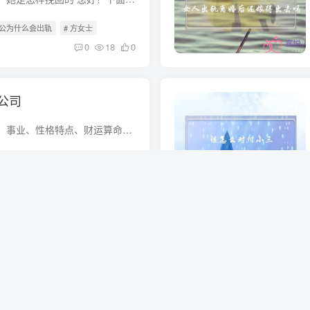
老公为什么会出轨
# 方女士
0
18
0
公司
生肖属狗人婚姻爱情、事业、性格特点、财运算命预测 狗在十二生肖中排行第十一，与十二地支中配属“戌”，故一天十二时辰中的“戌时”，即是晚上七点至九点称为戌时，又称“狗时”。由于狗具有...
感情的挽回
# 属狗人生于
0
22
0
如果家被小三拆散了了你会怎么办？怎么知道老婆有外遇？ 家被小三拆散说明你们家的城墙筑得不牢如果两个真心相爱的人在一起怎么可能被拆散呢要想继续好好的过就不要老是想知道老婆是不是有外遇...
拆散
# 小三怎么处理
0
24
0