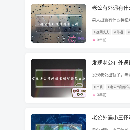
老公有外遇有什
# 挽回丈夫
# 外遇
3年前
发现老公有外遇
# 出轨
# 老公出轨怎么
3年前
老公外遇小三怀