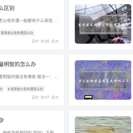
么区别
男人出轨有什么特征老公有外遇一般都有什么表现 男人如果要出轨了，不管在怎么掩饰，都会有如下的表现 1突如其来的外表的变化 莫名改变穿衣风格，或者突然变得在意自己的外貌，以前不爱买衣服的...
# 发现老公有外遇怎么办
0
22
0
最明智的怎么办
发现老公出轨了，老婆明智的做法有哪些 做法一：想哭就哭出来，然后积极调整家庭关系 老公出轨，这对你来说一定是郁闷至极。这种憋在心里的委屈时间久了，会让你喘不过气来的。如果大吵大闹只会...
办
# 发现老公有外遇怎么办
0
27
0
孕
老公出轨，小三怀孕，她是怎样挽回的 您好！下面是《老公出轨，小三怀孕，她是怎样挽回的》的原文，现复制粘贴于此，供您阅读。 老公出轨让她承受了太长时间、太多的痛苦，从怀疑到证实，从老公...