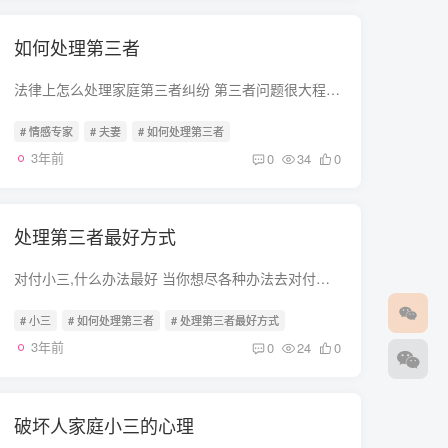
如何处理第三者
法律上怎么处理家庭第三者纠纷 第三者问题很大程度上是道德问题。 如果一方在婚姻情况下与其他人以夫妻名义同居，构成重婚罪，别的都不构成犯罪。充其量在离婚的时候出轨一方在财产上损失一些。...
# 情感专家
# 夫妻
# 如何处理第三者
3年前
0
34
0
处理第三者最好方式
对付小三,什么办法最好 当你想尽各种办法去对付第三者时，你会发现你完全丧失了你自己，你的生活从此黑暗。你不会抬头去欣赏蔚蓝的天空，不会怀着感激地心情去面对每一个人，每一件事。第三者可...
# 小三
# 如何处理第三者
# 处理第三者最好方式
3年前
0
24
0
破坏人家庭小三的心理