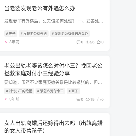
当老婆发现老公有外遇怎么办
发现妻子有外遇后，丈夫该如何处理？ 一、妥善处理自己的情绪一旦确认妻子有外遇，正常人都会出现愤怒、羞辱、挫败、焦虑、委屈等负性情绪。这些情绪的出现和所发生的事件相对应，是正常的。所...
# 妻子
# 发现老公有外遇
# 发现老公有外遇怎么办
3年前
0
26
0
老公出轨老婆该怎么对付小三？挽回老公
拯救家庭对付小三经验分享
要知道，虽然不少家庭婆媳关系是比较紧张的，但是大部分婆婆对于生下儿女的正牌“儿媳”是非常看重的。尤其是同为女人，无疑更理解女人的痛苦。虽然老婆对付小三的绝招有很多，但是在面对小三，...
# 对付小三的绝招
# 该怎么对付小三
# 面子
3年前
0
19
0
女人出轨离婚后还嫁得出去吗（出轨离婚
的女人带着孩子）