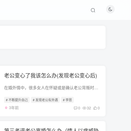
老公变心了我该怎么办(发现老公变心后)
在婚外情中，很多女人在怀疑或是确认老公背叛时，往往都会逼着自己去调查、去取证，让自己变成了侦探福尔摩斯或是柯南。然而，在真相大白的那一刻，女人得到的只会是更加迷茫无助和百感交集，心...
# 不断提升自己
# 发现老公有外遇
# 李思
3年前
0
32
0
第三者逼老公离婚怎么办（情人以病威胁