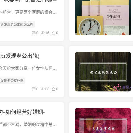
婚姻不仅仅是两个人的组合，更是两个家庭的组合，一旦处理不好的话，这艘婚姻的小船说翻就翻，当发现老公出轨，妻子该怎么做才能减少自己所受的伤害呢见过太多的人在婚姻破裂的关系中不知道该怎...
# 发现老公出轨怎么办
0
16
0
怎(发现老公出轨)
文 | 姚云 编辑 | 张琦今天给大家分享一位女性从怀疑老公出轨的痛苦中走出来，婚姻越来越幸福的故事。改善的女主在我们21天写作训练营中整理了自己的成长历程，经过她的允许，我们将她的故事分...
# 发现老公有外遇
0
22
0
办-如何经营好婚姻-
任何一段婚姻走到最后都不容易，婚姻的过程中总会有磕磕绊绊，琐碎问题一大堆，老公出轨有婚外情该怎么办呢该怎么经营好自己的婚姻呢很多女性朋友面临这样的问题的时候都是束手无策，其实在面对...