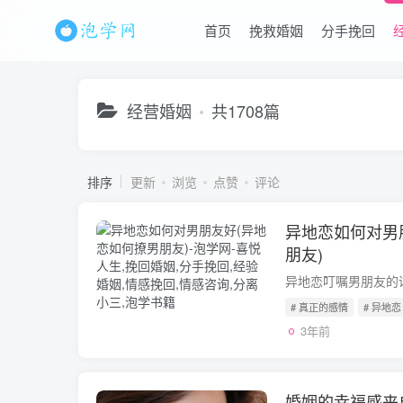
首页
挽救婚姻
分手挽回
经营婚姻
共1708篇
排序
更新
浏览
点赞
评论
异地恋如何对男
朋友)
# 真正的感情
# 异地恋
3年前
婚姻的幸福感来