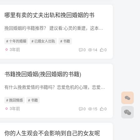
哪里有卖的丈夫出轨和挽回婚姻的书
挽回婚姻的书籍推荐？ 建议看:心灵的重建，这本书很好看，你可以再里面发现很多事情都没什么重要了，除了自己，真的很心灵洗涤那种这个你可以去百度文库里面搜索一下，看看有没有可以下载下来看...
# 十年的婚姻
# 已婚女人出轨
# 书籍
3年前
0
14
0
书籍挽回婚姻(挽回婚姻的书籍)
有什么挽救爱情的书籍吗？恋爱危机的心理，恋爱读心这些有吗？我很爱她，我尽力了，可我还是读不懂女人心 如果她不爱你了，那就分吧！不然互相难受，爱情没有什么挽救的书，只有尽自己所能去爱...
# 挽回情感
# 书籍
3年前
0
15
0
你的人生观会不会影响到自己的女友呢