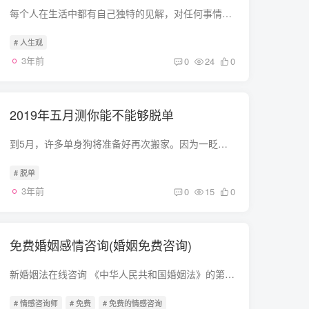
每个人在生活中都有自己独特的见解，对任何事情都有自己的看法和理解。每个人不同的人生观会直接影响自己的生活，间接影响身边的人。那么你的人生观会影响你的女朋友吗？测试马上就会知道答案。...
# 人生观
3年前
0
24
0
2019年五月测你能不能够脱单
到5月，许多单身狗将准备好再次搬家。因为一眨眼，半年过去了。如果不努力，时间真的很恐怖，再大一岁就更难找到伴侣了。那么2019年5月能脱单吗？测试立刻知道了答案。让我们一起成为爱情测试吧...
# 脱单
3年前
0
15
0
免费婚姻感情咨询(婚姻免费咨询)
新婚姻法在线咨询 《中华人民共和国婚姻法》的第32条的规定：因感情不和分居满两年的;经调解无效，应准予离婚。在此所指的因感情不和分居两年以上，它只是法院认定夫妻感情破裂而用来判决离婚的...
# 情感咨询师
# 免费
# 免费的情感咨询