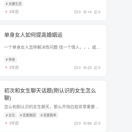
# 夫妻生活
3年前
0
14
0
单身女人如何提高婚姻运
一个单身女人怎样解决性问题 找一个情人，，，或是用工具自行解决网上征友单身女人只能结婚才能解决看你了？？可以在想的时候收钱做找鸭 “剩女”如何快速的嫁出去呢？ 剩女谁都不想当，但是往...
# 单身
3年前
0
22
0
初次和女生聊天话题(刚认识的女生怎么
聊)
怎么和刚认识的女生聊天，那么开场白就非常重要了，不仅决定了女生对你的第一印象，也决定了你后续行动的成功率。那么刚认识的女生我们可以聊什么话题呢？这里给大家分享几个破冰小技巧第一，幽...
# 女生
# 恋爱挽回
# 恋爱脱单
3年前
0
68
0