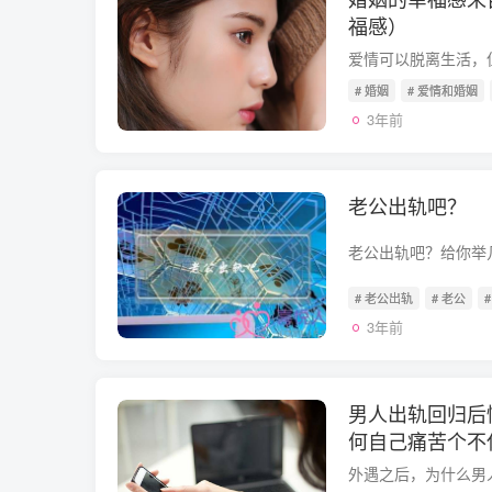
福感）
# 婚姻
# 爱情和婚姻
3年前
老公出轨吧？
# 老公出轨
# 老公
3年前
男人出轨回归后
何自己痛苦个不