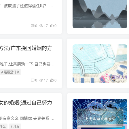
婚姻是什么？欺骗吗？ 被欺骗了还值得信任吗？ 欺骗分为无意的和有意的！1 、有的是为了某人才欺骗你的！2、有些人为了某种利益进行欺骗（这种情况偏多，有些可以一开始对你很好，但在你防范低...
0
17
0
方法(广东挽回婚姻的方
怎样挽回一段婚姻 很难了,让亲朋劝一下.自己也要对他特别的好.让他感觉到你的好,你的魅力.当他的面跟孩子玩的尽量开心点,最好不让他看出你是有意的.让父母劝一下,发动所有关系好点的人,或许还有...
# 婚姻是什么
0
17
0
女的婚姻(通过自己努力
为了孩子而挽留的婚姻有意义么 同情你 夫妻关系 是家庭的第一位 夫妻好了 我们自己才过的好 我们的父母才开心 我们的孩子 才可能健康成长 为了孩子 而承受无限的痛苦 我不支持这样做 况且 孩子...
是什么
# 儿女