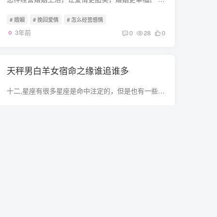
# 婚姻
# 挽回爱情
# 怎么经营感情
3年前
0
28
0
天秤男白羊女宿命之缘谁追谁多
十二,星座有很多星座是命中注定的，但是也有一些星座是非常不和谐的。一方面，他们非常不和谐。我说不出原因是什么，但他们厌倦了见面。在一些星座中，他们是有缘的，比如天秤男和白羊女.看起来...
# 感情破裂
# 白羊女
3年前
0
21
0
关于挽回你的婚姻
我想挽回我的婚姻？ 既然想挽回你的婚姻，就要很好的去分析一下自己到底是哪里做的不对，只有这样才能够更好发挥。人们常说男人为面子而活,女人为情感而生。夫妻双方伴着62616964757a686964616f...
# 如何挽回婚姻
# 怎么挽回自己婚姻
3年前
0
17
0