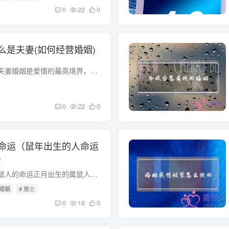
0
22
0
么是夫妻(如何经营婚姻)
什么是婚姻？什么是夫妻婚姻是爱情的最高境界，也是一种新生活的开始，是人生的一大转折，标志着男女双方将走向更加成熟，将肩负新的家庭和社会责任。夫妻之间要相互信任、互相尊重、处处为对方...
0
22
0
命运（鼠年出生的人命运
）
根据不同月份分析属鼠人的命运正月出生的属鼠人的命运：正月出生的属鼠者，由于此时正值新春佳节之际，因此一生都不愁吃穿，享受自来之食。大多数人的祖业根基较深，遗产很多，可以得到上辈的荫...
的婚姻
# 男士
0
18
0