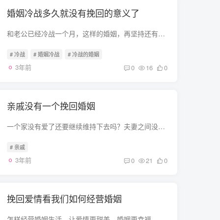
婚姻冷战多久就没有挽回的意义了
和老公已经冷战一个月，这样的婚姻，再坚持还有意义吗 第一问自己的心，我还爱他吗？我们真的没有感情了吗 第二自我反省，这事起因真的是他一个人的错吗？我完全没有责任吗？ 第三，回忆一些曾...
# 冷战
# 婚姻冷战
# 冷战的婚姻
3年前
0
16
0
亲戚没有一个挽回婚姻
一个家没有爱了还要继续维持下去吗？夫妻之间没有爱了继续在一起还有意义吗？ 没意思趁早去找各自的真爱没有了，生活会很泛味还有责任想办法挽回这段爱啊。十年修得同船度，百年修得共枕眠啊。 ...
# 亲戚
3年前
0
21
0
挽回爱情看我们如何经营婚姻
怎样经营婚姻生活，让爱情更甜美，婚姻更幸福。 曾经有人说过：爱情和婚姻是人生的两大重要事。说得不错的，婚姻与爱情在人的生活中是不可分割的哟。 爱情与婚姻都是生活的一部分。尽管生活中无...