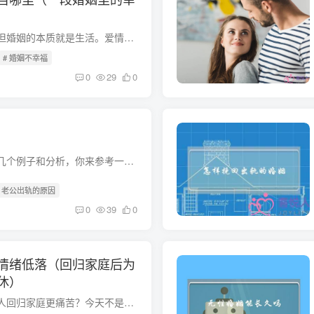
爱情可以脱离生活，但婚姻的本质就是生活。爱情，只要两个人在一起有感觉就好。而婚姻，除了感觉，很大一部分都是由生活中的零散琐事组成的。所有的琐事都有可能会影响到婚姻的质量，婚姻的走向...
# 婚姻不幸福
0
29
0
老公出轨吧？给你举几个例子和分析，你来参考一下：） 〔生活故事一〕 有一对年轻夫妻，虽然经济不富裕，但是他们相亲相爱，日子过得平静而幸福。可是时间长了，男人开始蠢蠢欲动，想出去拼搏奋...
# 老公出轨的原因
0
39
0
情绪低落（回归家庭后为
休）
外遇之后，为什么男人回归家庭更痛苦？今天不是昨天，但生病的灵魂往往像一根摇摆的绳子。犄角冷，夜色朦胧，人怕问，笑中带泪。躲起来！躲起来！躲起来！这是被婚外情伤害过的女人最真实的心理...