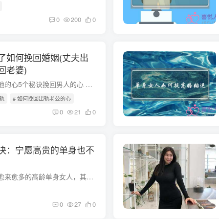
0
200
0
了如何挽回婚姻(丈夫出
回老婆)
男人出轨后如何挽回他的心5个秘诀挽回男人的心 不可思议，男人出轨后如何挽回他的心5个秘诀挽回男人的心 身体和思想总有一个在路上，请用你路上亿万分之一的灵魂读完这篇文章 婚姻中男人出轨的...
轨
# 如何挽回出轨老公的心
0
21
0
决：宁愿高贵的单身也不
在当代社会发展中有愈来愈多的高龄单身女人，其中有的人是选择物主动成为单身男女，而有的人则是被动成为单身男女。被动单身男女和主动单身男女这二者是有实质上的差别的。伴随着大龄单身青年人...
0
27
0