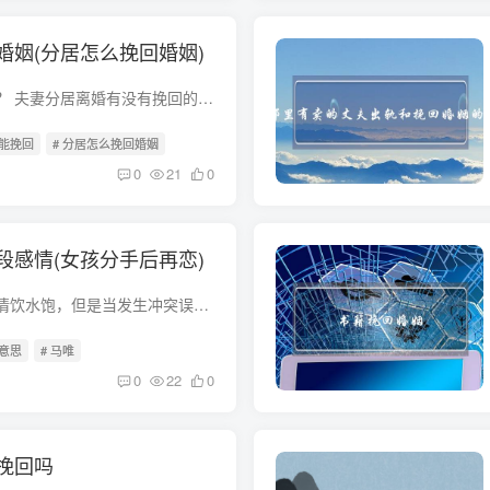
婚姻(分居怎么挽回婚姻)
分居后婚姻还能挽回？ 夫妻分居离婚有没有挽回的余地，主要看三方面： 第一：看事。夫妻为啥分居这是特别重要的，如果是不可挽回的原因导致分居，那离婚就是最好的结局啦！但如果是可以挽回的原...
还能挽回
# 分居怎么挽回婚姻
0
21
0
段感情(女孩分手后再恋)
感情在甜蜜时可以有情饮水饱，但是当发生冲突误会时，感情却往往又显得脆弱和敏感，一词一句都需要谨慎，否则很可能让彼此产生迥然不同的理解意思。在一起或者分手都需要双方明确说明并予以确认...
的意思
# 马唯
0
22
0
挽回吗