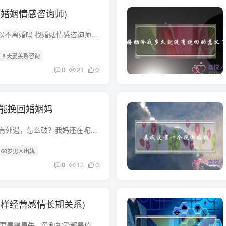
(婚姻情感咨询师)
找婚姻情感咨询师可以不离婚吗 找婚姻情感咨询师也不是说绝对不离婚的，他们可给你调解一下，但是能调节好了，就能保住你的婚姻，他们也不是万能的，如果调不好，对方不离婚，决心很坚决的话，...
# 夫妻关系咨询
0
21
0
还能挽回婚姻妈
我爸60岁的人了居然有外遇，怎么破？我妈还在呢！！ 让我看你爸不是60岁外遇，也许更早就有，只是还没退休家人都不知道。有外遇在平日能觉察到复的，那种不自然的看着对方或经常制挑剔对方的不...
# 60岁男人出轨
0
13
0
怎样经营感情长期关系)
如何经营感情 首先不要患得患失。爱和被爱都是值得尊敬的。被别人爱说明自己的价值，爱别人是一种发自内心的情感需要，如果觉得对方值得爱，并且觉得能和对方爱一辈子就勇敢去追吧，成功失败都...