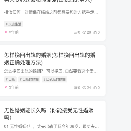
相信任何一对情侣在结婚之前都想要和对方携手走完一生，毕竟比起轰轰烈烈的恋爱，相濡以沫的爱情更加令人羡慕。然而结婚并不意味着两个人的爱情到此为止，成为了夫妻的两个人还需要努力经营这段...
# 夫妻生活
3年前
0
26
0
怎样挽回出轨的婚姻(怎样挽回出轨的婚
姻正确处理方法)
怎么挽回出轨的婚姻？ 可以挽回. 自然要看这个妻子是聪明还是愚昧了 聪明的妻子懂得如何使用各种方法,来让丈夫感觉到 只有妻子最好 而愚昧的妻子 只会不停的骂骂咧咧 结果自然可想而知不能，出...
# 出轨
# 出轨的婚姻
# 出轨后的婚姻
3年前
0
24
0
无性婚姻能长久吗（你能接受无性婚姻
吗）
01 无性婚姻4年，丈夫出轨了我今年36岁，跟丈夫结婚6年了，说起我的婚姻，实在有点难以启齿。丈夫是我妈给我安排相亲认识的，他比我大两岁，研究生毕业，自己开了一家公司，他的家庭条件也很好...