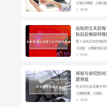
# 老公不愿意
# 周小姐
3年前
出轨的丈夫后悔
轨后后悔如何挽
# 出轨
# 婚姻中男人出
3年前
将就与讲究的对
愿将就
# 感情问题
# 单身
3年前