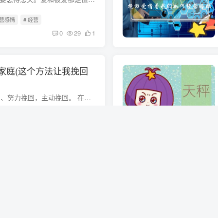
经营感情
# 经营
0
29
1
家庭(这个方法让我挽回
修复婚姻的5个阶段 1、努力挽回，主动挽回。 在这个阶段，你一心一意希望爱人回归，做什么都行，爱人不愿意回归。但是千万不要放弃。一定要坚持过去。 2、让爱人明白你的重要性。 这个阶段，爱...
# 修复婚姻的5个阶段
0
14
0
不清的星座(双鱼座对于
谢霆锋又去了张柏芝家，住了一夜。流言一出，所有观众都觉得离“复合”又近了一步。有人认为旧爱如鸡肋。虽然弃之可惜，但为了面子和自尊，不会重聚。但有些人不这么认为。共同的回忆，相互的熟...
不分手
# 女双
0
12
0