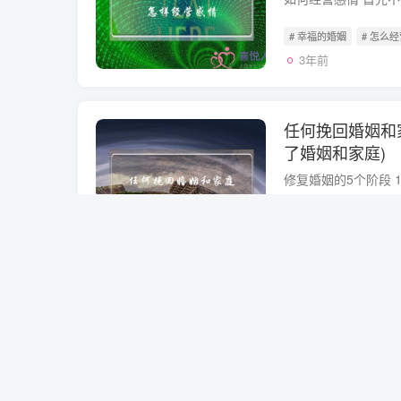
# 幸福的婚姻
# 怎么
3年前
任何挽回婚姻和
了婚姻和家庭)
# 婚姻
# 婚姻和家庭
3年前
和新欢旧爱纠缠
新欢和旧爱)
# 分手的痛苦
# 不得
3年前