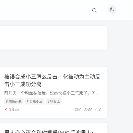
被误会成小三怎么反击，化被动为主动反
击小三成功分离
前几天一个粉丝私信我，说她快被小三气死了，问我有没有什么反击小三的方式。杨女士与丈夫结婚七年多，丈夫出轨两年多。她在酒吧唱歌，长得很漂亮，追了很多人。她在做情妇之前喜欢和各种各样的...
# 情感问题
# 分离小三
# 杨女士
3年前
0
89
0
男人变心还会和你爱爱(出轨后的男人)