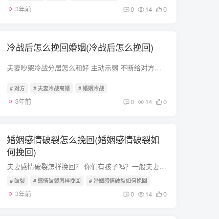
3年前
0
14
0
冷战后怎么挽回婚姻(冷战后怎么挽回)
夫妻吵架冷战分居怎么和好 主动示弱 不断给对方示好 先努力搬到一个房间，可以不都在床上，可以一个在床上一个在地下，但这是非常必要的 对于双方矛盾爆发点不要反复再提，一切向前看 努力从一...
# 对方
# 夫妻冷战离婚
# 婚姻冷战
3年前
0
14
0
婚姻感情破裂怎么挽回(婚姻感情破裂如
何挽回)
夫妻感情破裂怎样挽回？ 你们有孩子吗？一般夫妻感情不好，都会应该孩子维系下去的。你多付出些，时间久了感情会升温的不要大闹，慢慢挽回，晓之以理，动之以情，用真情打动他人人都喜欢钱，但...
# 破裂
# 感情破裂怎样挽回
# 婚姻感情破裂如何挽回
3年前
0
14
0