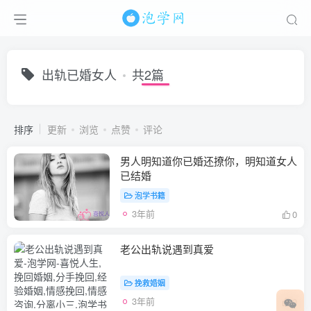
出轨已婚女人
共2篇
排序
更新
浏览
点赞
评论
男人明知道你已婚还撩你，明知道女人
已结婚
泡学书籍
3年前
0
老公出轨说遇到真爱
挽救婚姻
3年前
0