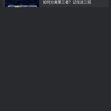
如何分离第三者？记住这三招
分离小三
3年前
0
男朋友说了分手又和好(男朋友说了分
手又和好后感觉不一样了)
分手挽回
3年前
0
怎样让老公主动离开小三（他是如何让
丈夫主动甩脱第三者）
分手挽回
3年前
0
分手后男人的心理分析(摩羯座分手后
的表现和心理分析)
分手挽回