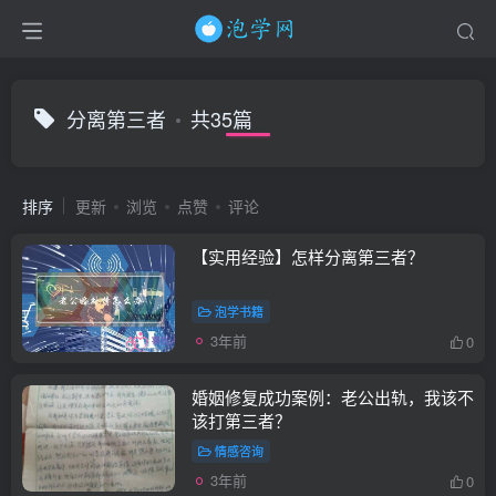
分离第三者
共35篇
排序
更新
浏览
点赞
评论
【实用经验】怎样分离第三者？
泡学书籍
3年前
0
婚姻修复成功案例：老公出轨，我该不
该打第三者？
情感咨询
3年前
0