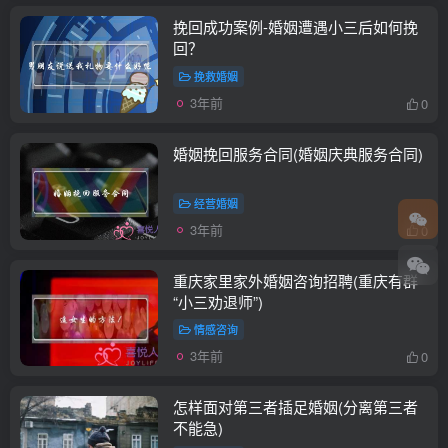
挽回成功案例-婚姻遭遇小三后如何挽
回？
挽救婚姻
3年前
0
婚姻挽回服务合同(婚姻庆典服务合同)
经营婚姻
3年前
0
重庆家里家外婚姻咨询招聘(重庆有群
“小三劝退师”)
情感咨询
3年前
0
怎样面对第三者插足婚姻(分离第三者
不能急)