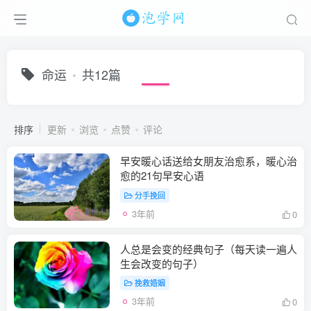
命运
共12篇
排序
更新
浏览
点赞
评论
早安暖心话送给女朋友治愈系，暖心治
愈的21句早安心语
分手挽回
3年前
0
人总是会变的经典句子（每天读一遍人
生会改变的句子）
挽救婚姻
3年前
0