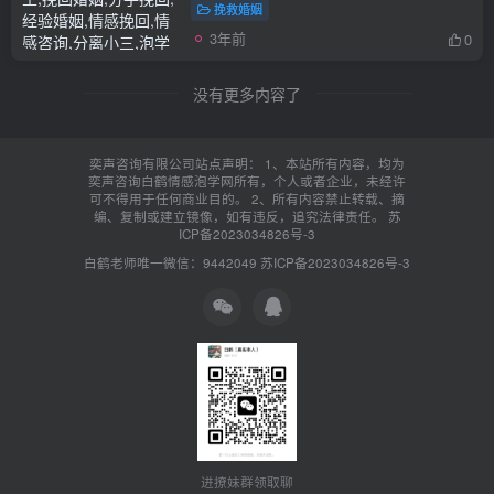
挽救婚姻
3年前
0
没有更多内容了
奕声咨询有限公司站点声明： 1、本站所有内容，均为
奕声咨询白鹤情感泡学网所有，个人或者企业，未经许
可不得用于任何商业目的。 2、所有内容禁止转载、摘
编、复制或建立镜像，如有违反，追究法律责任。
苏
ICP备2023034826号-3
白鹤老师唯一微信：9442049
苏ICP备2023034826号-3
进撩妹群领取聊