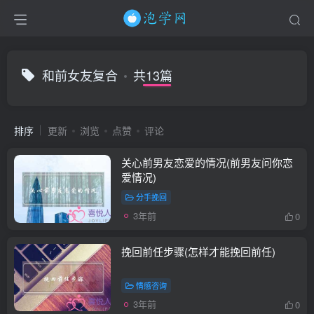
和前女友复合
共13篇
排序
更新
浏览
点赞
评论
关心前男友恋爱的情况(前男友问你恋
爱情况)
分手挽回
3年前
0
挽回前任步骤(怎样才能挽回前任)
情感咨询
3年前
0