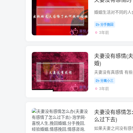
分手挽回
3年前
夫妻没有感情(
婚)
分离小三
3年前
夫妻没有感情怎
么过下去)