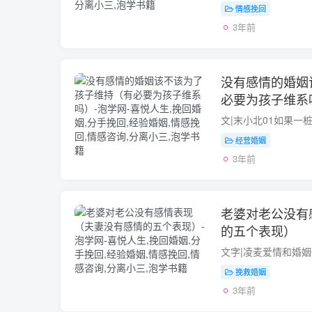
情感挽回
3年前
没有感情的婚姻
必要为孩子维系
经营婚姻
3年前
老婆对老公没有
的五个表现）
挽救婚姻
3年前