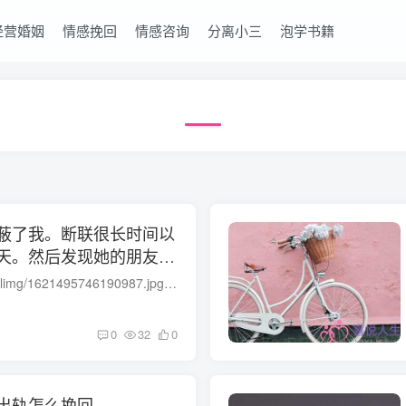
经营婚姻
情感挽回
情感咨询
分离小三
泡学书籍
蔽了我。断联很长时间以
天。然后发现她的朋友圈
这是什么意思
˂img src=\'/upload/allimg/1621495746190987.jpg\' alt=\'分手后前女友屏蔽了我。断联很长时间以朋友身份聊了次天。然后发现她的朋友圈我可以看了。她这是什么意思\' /˃分手后前女友屏蔽了我...
0
32
0
出轨怎么挽回