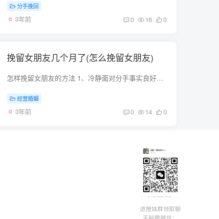
分手挽回
3年前
0
16
0
挽留女朋友几个月了(怎么挽留女朋友)
怎样挽留女朋友的方法 1、冷静面对分手事实良好的心态在挽回过程中有至关重要的作用，在分手之后如果可以尽快调整心态，接受这个事实，并对自己由全面的了解，挽回就可以更好地展开。2、了解女...
经营婚姻
3年前
0
14
0
进撩妹群领取聊
天秘籍微信：