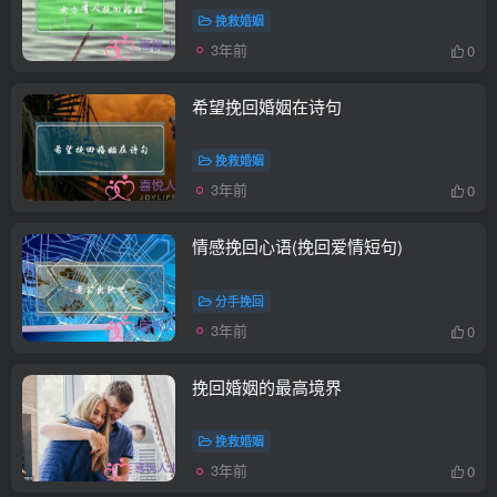
挽救婚姻
3年前
0
希望挽回婚姻在诗句
挽救婚姻
3年前
0
情感挽回心语(挽回爱情短句)
分手挽回
3年前
0
挽回婚姻的最高境界
挽救婚姻
3年前
0