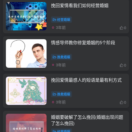
挽回爱情看我们如何经营婚姻
经营婚姻
3年前
0
情感导师教你修复婚姻的5个阶段
挽救婚姻
3年前
0
挽回爱情最感人的短语是最有利方式
挽救婚姻
3年前
0
婚姻要破解了怎么挽回(婚姻出现问题
了怎么挽回)
经营婚姻