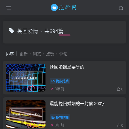
挽回爱情
共694篇
排序
更新
浏览
点赞
评论
挽回婚姻是要等的
挽救婚姻
3年前
0
最能挽回婚姻的一封信 200字
挽救婚姻
3年前
0