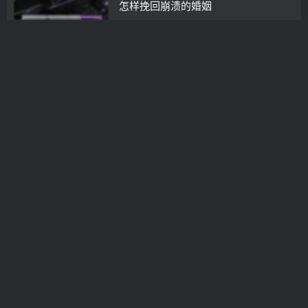
怎样挽回崩溃的婚姻
挽救婚姻
3年前
0
女友对我死心怎么挽回(怎么能挽回对
你一个死心的女人)
挽救婚姻
3年前
0
有多少人尝试过婚姻挽回服务
挽救婚姻
3年前
0
情感挽回视频二次剪辑(分手后不要盲
目挽回)
挽救婚姻