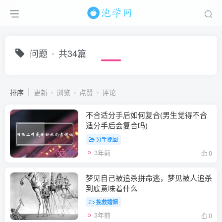
问题
共34篇
排序
更新
浏览
点赞
评论
不合适分手后如何复合(男生觉得不合
适分手后会复合吗)
分手挽回
3年前
0
梦见自己被追杀拼命逃，梦见被人追杀
到底意味着什么
挽救婚姻
3年前
0