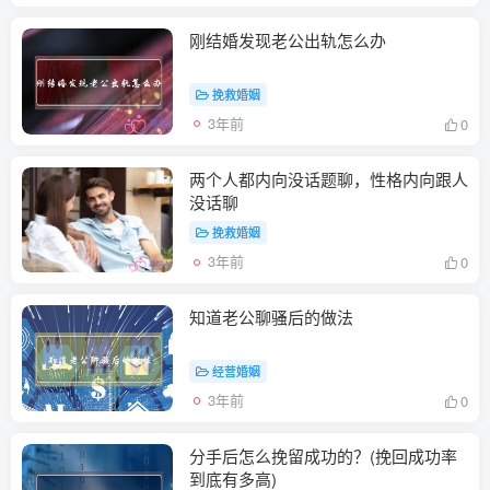
刚结婚发现老公出轨怎么办
挽救婚姻
3年前
0
两个人都内向没话题聊，性格内向跟人
没话聊
挽救婚姻
3年前
0
知道老公聊骚后的做法
经营婚姻
3年前
0
分手后怎么挽留成功的？(挽回成功率
到底有多高)