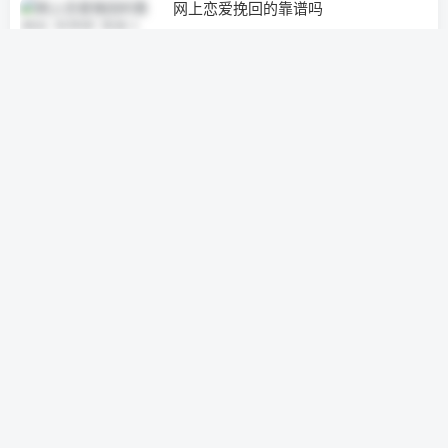
网上恋爱挽回的靠谱吗
情感挽回
3年前
0
想发个信息挽回男朋友(想挽回怎么发
信息)
挽救婚姻
3年前
0
晚随情感挽回微信(怎么样才能挽回你
的男朋友)
挽救婚姻
3年前
0
挽救我的婚姻(挽救我的婚姻我的妻子)
经营婚姻