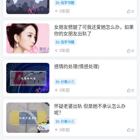
泡学书籍
3年前
0
女朋友劈腿了可我还爱她怎么办，如果
你的女朋友出轨了
泡学书籍
3年前
0
感情的处理(情感处理)
分离小三
3年前
0
怀疑老婆出轨 但是她不承认怎么办
呢？
分离小三
3年前
0