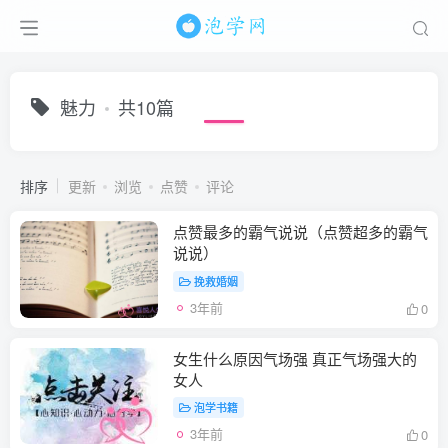
魅力
共10篇
排序
更新
浏览
点赞
评论
点赞最多的霸气说说（点赞超多的霸气
说说）
挽救婚姻
3年前
0
女生什么原因气场强 真正气场强大的
女人
泡学书籍
3年前
0