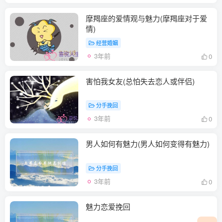
摩羯座的爱情观与魅力(摩羯座对于爱
情)
经营婚姻
3年前
0
害怕我女友(总怕失去恋人或伴侣)
分手挽回
3年前
0
男人如何有魅力(男人如何变得有魅力)
分手挽回
3年前
0
魅力恋爱挽回