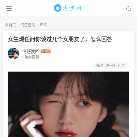
首页
情感咨询
正文
女生现任问你谈过几个女朋友了，怎么回答
情感挽回
3年前更新
0
44
0