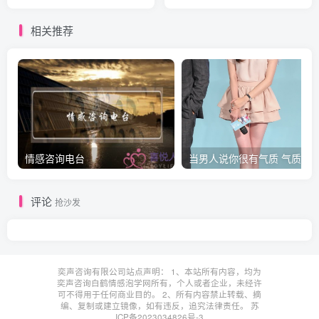
心？)
相关推荐
情感咨询电台
评论
抢沙发
奕声咨询有限公司站点声明： 1、本站所有内容，均为
奕声咨询白鹤情感泡学网所有，个人或者企业，未经许
可不得用于任何商业目的。 2、所有内容禁止转载、摘
编、复制或建立镜像，如有违反，追究法律责任。
苏
ICP备2023034826号-3