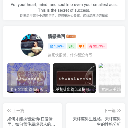
Put your heart, mind, and soul into even your smallest acts.
This is the secret of success.
即便是再微小不过的事情，你也要用心去做。这就是成功的秘密
情感挽回
1.6W+
0
1
32.7W+
这家伙很懒，什么都没有写...
妻子含泪出轨张行长 她说全都是因为家中
基督徒出轨怎么挽回婚姻(基督徒面对出轨婚姻)
上一篇
下一篇
如何才能挽留爱情(在爱情
天枰座男生性格，天秤座男
里，如何留住属虎男人的
生的性格分析