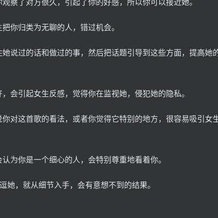
你观察了对方很久，引起了你的好感，所以你可以接近她。
生把你归类为无聊的人，错过机会。
住她说过的话和做过的事，然后把话题引导到这些方面，提高她
好，会引起女生反感，觉得你在监视她，侵犯她的隐私。
说你对这首歌的看法，或者你觉得它特别的地方，很容易吸引女
会认为你是一个细心的人，会特别尊重地看着你。
想逗她，就从细节入手，会有意想不到的结果。