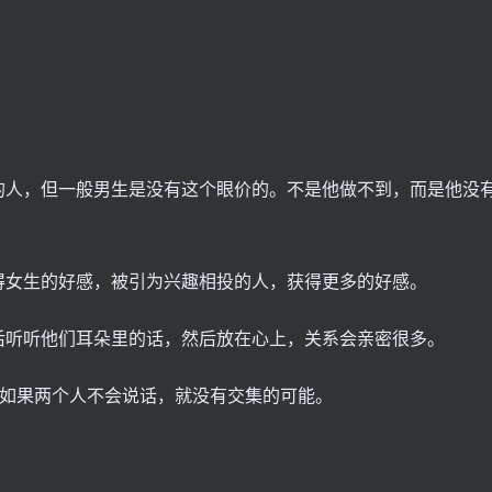
的人，但一般男生是没有这个眼价的。不是他做不到，而是他没
得女生的好感，被引为兴趣相投的人，获得更多的好感。
后听听他们耳朵里的话，然后放在心上，关系会亲密很多。
。如果两个人不会说话，就没有交集的可能。