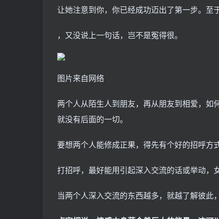
让她注意到你，你已经成功迈出了第一步。至
，又没说上一句话，岂不是冤得很。
图片来自网络
两个人从陌生人到朋友，再从朋友到相爱，如
就没有后面的一切。
要想两个人能修成正果，得先有个好的招呼方
打招呼，最好能用引起深入交流的话或举动，
当两个人深入交流的东西越多，就越了解彼此