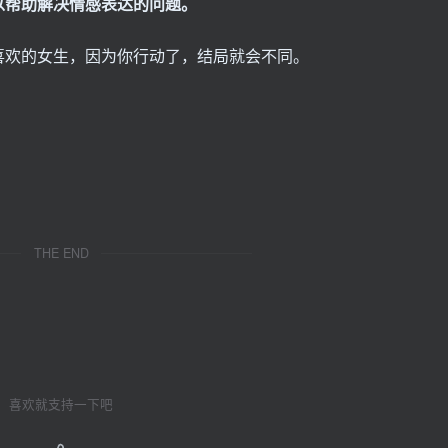
以帮助解决情感表达的问题。
喜欢的女生，因为你行动了，结局就会不同。
THE END
喜欢就支持一下吧