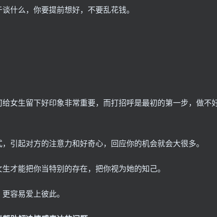
于谈什么，你要提前想好，不要乱花钱。
何给女生留下好印象非常重要，而打招呼是最初的第一步，做不
式，引起对方的注意力和好奇心，回应你的机会就会大很多。
女生才能把你当特别的存在，把你视为她的知己。
，更容易爱上彼此。