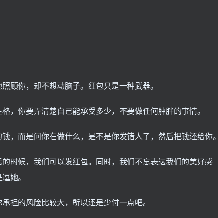
她照顾你，却不想动脑子。红包只是一种武器。
性格，你要弄清楚自己能承受多少，不要做任何肿胖的事情。
的钱，而是问你在做什么，是不是你发错人了，然后把钱还给你
话的时候，我们可以发红包。同时，我们不忘表达我们的美好感
是逗她。
你承担的风险比较大，所以还是少付一点吧。