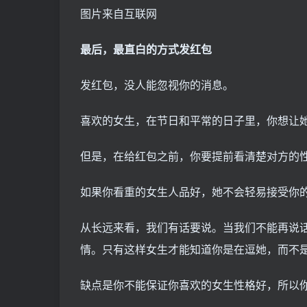
图片来自互联网
最后，最直白的方式发红包
发红包，没人能忽视你的消息。
喜欢的女生，在节日和平常的日子里，你想让
但是，在给红包之前，你要提前看清楚对方的
如果你看重的女生人品好，她不会轻易接受你
从长远来看，我们有话要说。当我们不能再说
情。只有这样女生才能知道你是在逗她，而不
缺点是你不能保证你喜欢的女生性格好，所以