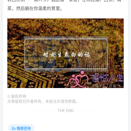
蒸，然后躺在你温柔的胃里。
©
版权声明
文章版权归作者所有，未经允许请勿转载。
THE END
情感咨询