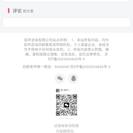
评论
抢沙发
奕声咨询有限公司站点声明： 1、本站所有内容，均为
奕声咨询白鹤情感泡学网所有，个人或者企业，未经许
可不得用于任何商业目的。 2、所有内容禁止转载、摘
编、复制或建立镜像，如有违反，追究法律责任。
苏
ICP备2023034826号-3
白鹤老师唯一微信：9442049
苏ICP备2023034826号-3
进撩妹群领取聊
天秘籍微信：