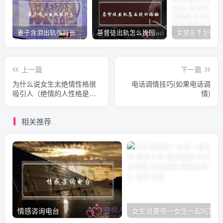
妻子含泪出轨张行长 她说全都是因为家中
基督徒出轨怎么挽回婚姻(基督徒面对出轨婚姻)
上一篇
下一篇
为什么说女生太绝情性格很
电话调情技巧(如果电话调
吸引人（绝情的人性格是怎
情)
样的）
相关推荐
情感咨询电台
女生说要带一女生一起吃饭