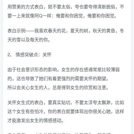
用赞美的方式表白，就不要太俗，夸也要夸得清新脱俗，不
要一上来就像阿Q一样：俺要和你困觉，俺要和你困觉。
表白示例——我喜欢春天的花，夏天的树，秋天的黄昏，冬
天的雪以及每天的你。
2、 情感突破点：关怀
由于社会意识形态的影响，女生的存在感通常是比较薄弱
的，这也导致了她们有着更强烈的需要关怀的期望。
所以会关心女生的人，总是得到女生的欣赏和注意。
关怀女生式的表白，要真实贴切，不要太浮夸太飘渺，比如
这个女生有些怕冷，你的表白就要体现出你很关心她，这样
才能激发出女生的情感感动。