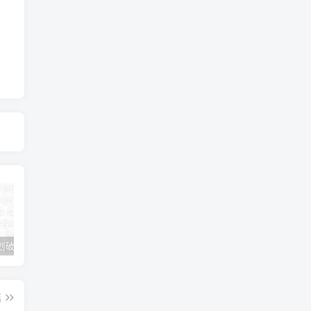
女朋友手划破了怎么安慰(女朋友手指划破了怎么安慰)
男人说他不行怎么回答（高情商的人都这样回答）
怎么才能让老婆出轨
篇