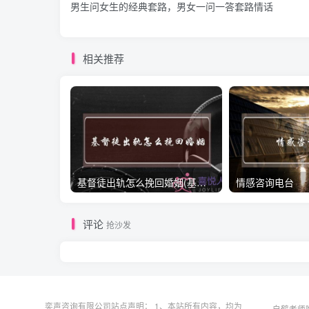
男生问女生的经典套路，男女一问一答套路情话
相关推荐
基督徒出轨怎么挽回婚姻(基督徒面对出轨婚姻)
情感咨询电台
评论
抢沙发
奕声咨询有限公司站点声明： 1、本站所有内容，均为
白鹤老师唯