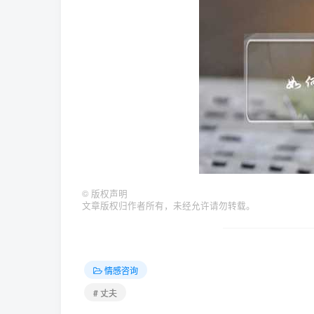
©
版权声明
文章版权归作者所有，未经允许请勿转载。
情感咨询
# 丈夫