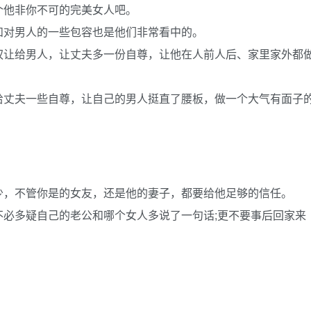
他非你不可的完美女人吧。
和对男人的一些包容也是他们非常看中的。
权让给男人，让丈夫多一份自尊，让他在人前人后、家里家外都
给丈夫一些自尊，让自己的男人挺直了腰板，做一个大气有面子
，不管你是的女友，还是他的妻子，都要给他足够的信任。
必多疑自己的老公和哪个女人多说了一句话;更不要事后回家来