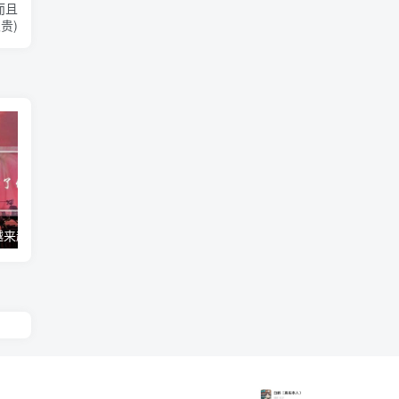
而且
贵)
女友说你真是越来越体贴了你都宠坏我了怎样回答她
感情淡了怎么回(感情淡了怎么挽回)