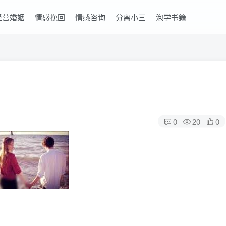
经营婚姻
情感挽回
情感咨询
分离小三
泡学书籍
0
20
0