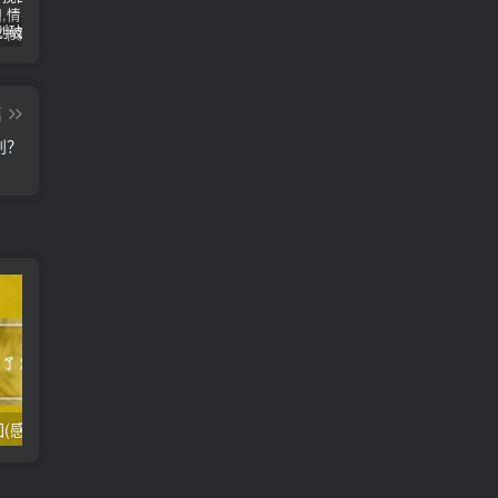
女朋友手划破了怎么安慰(女朋友手指划破了怎么安慰)
男人说他不行怎么回答（高情商的人都这样回答）
怎么才能让老婆出轨
篇
别？
感情淡了怎么回(感情淡了怎么挽回)
正常异性朋友交往距离（异性朋友之间安全距离是1.2米）
男人让情人