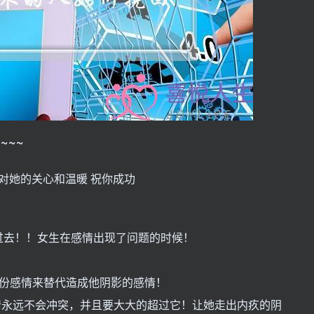
~~~
对她的关心和温暖 祝你成功
过去！！女生在感情出现了问题的时候！
一份感情来替代造成他阴影的感情！
感情永远不会冲突，并且要大大的超过它！让她走出内疚的阴