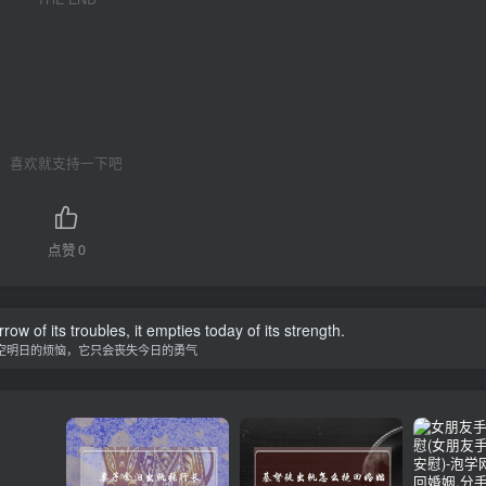
喜欢就支持一下吧
点赞
0
w of its troubles, it empties today of its strength.
空明日的烦恼，它只会丧失今日的勇气