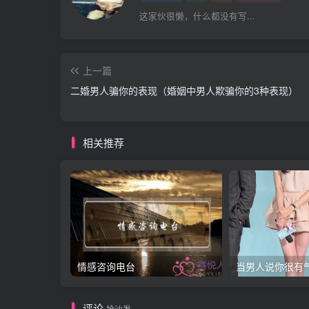
这家伙很懒，什么都没有写...
上一篇
二婚男人骗你的表现（婚姻中男人欺骗你的3种表现）
相关推荐
情感咨询电台
评论
抢沙发