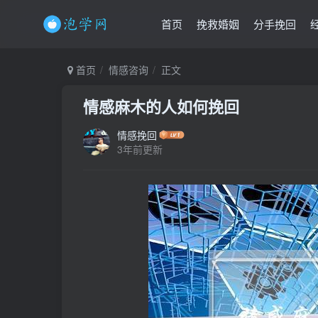
首页
挽救婚姻
分手挽回
首页
情感咨询
正文
情感麻木的人如何挽回
情感挽回
3年前更新