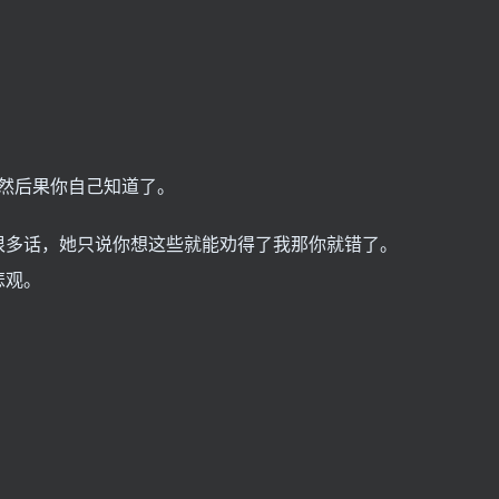
不然后果你自己知道了。
很多话，她只说你想这些就能劝得了我那你就错了。
悲观。