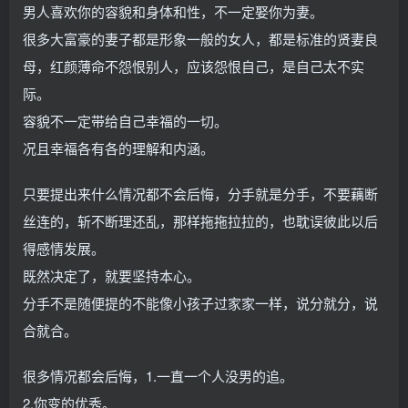
男人喜欢你的容貌和身体和性，不一定娶你为妻。
很多大富豪的妻子都是形象一般的女人，都是标准的贤妻良
母，红颜薄命不怨恨别人，应该怨恨自己，是自己太不实
际。
容貌不一定带给自己幸福的一切。
况且幸福各有各的理解和内涵。
只要提出来什么情况都不会后悔，分手就是分手，不要藕断
丝连的，斩不断理还乱，那样拖拖拉拉的，也耽误彼此以后
得感情发展。
既然决定了，就要坚持本心。
分手不是随便提的不能像小孩子过家家一样，说分就分，说
合就合。
很多情况都会后悔，1.一直一个人没男的追。
2.你变的优秀。