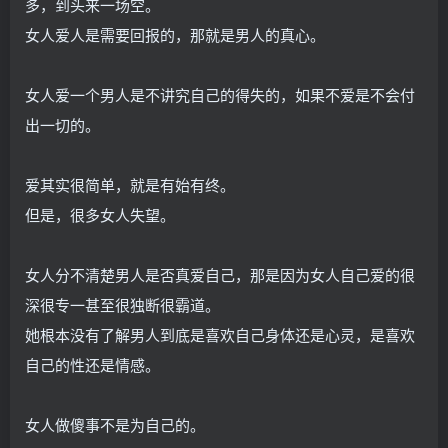
多，到头来一场空。
女人爱人是需要回报的，那就是男人的真心。
女人爱一个男人是不讲究自己的得失的，如果不爱是不会付
出一切的。
爱其实很简单，就是有始有终。
但是，很多女人失望。
女人分不清楚男人是否真爱自己，那是因为女人自己爱的很
深很专一甚至很独断很霸道。
她根本没有了解男人到底是喜欢自己身体还是心灵，是喜欢
自己的性还是情感。
女人做傻事不是为自己的。