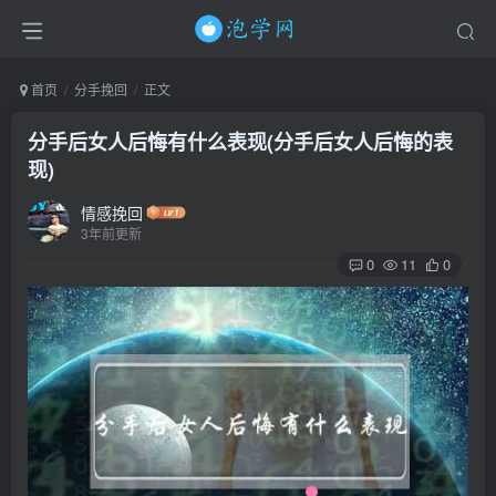
首页
分手挽回
正文
分手后女人后悔有什么表现(分手后女人后悔的表
现)
情感挽回
3年前更新
0
11
0