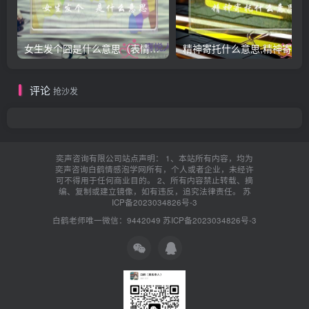
女生发个囧是什么意思（表情囧的含义）
评论
抢沙发
奕声咨询有限公司站点声明： 1、本站所有内容，均为
奕声咨询白鹤情感泡学网所有，个人或者企业，未经许
可不得用于任何商业目的。 2、所有内容禁止转载、摘
编、复制或建立镜像，如有违反，追究法律责任。
苏
ICP备2023034826号-3
白鹤老师唯一微信：9442049
苏ICP备2023034826号-3