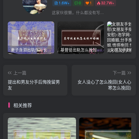
1.6W+
0
1
32.7W+
这家伙很懒，什么都没有写...
妻子含泪出轨张行长 她说全都是因为家中
基督徒出轨怎么挽回婚姻(基督徒面对出轨婚姻)
上一篇
下一篇
提出和男友分手后悔挽留男
女人没心了怎么挽回(女人心
友
寒怎么挽回)
相关推荐