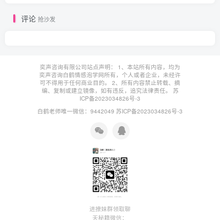
评论
抢沙发
奕声咨询有限公司站点声明： 1、本站所有内容，均为
奕声咨询白鹤情感泡学网所有，个人或者企业，未经许
可不得用于任何商业目的。 2、所有内容禁止转载、摘
编、复制或建立镜像，如有违反，追究法律责任。
苏
ICP备2023034826号-3
白鹤老师唯一微信：9442049
苏ICP备2023034826号-3
进撩妹群领取聊
天秘籍微信：