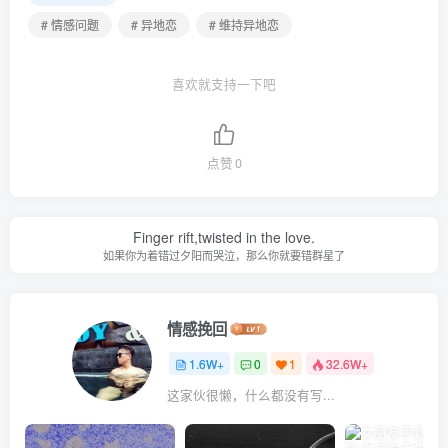
# 情感问题
# 异地恋
# 维持异地恋
喜欢就支持一下吧
点赞
0
Finger rift,twisted in the love.
如果你为着错过夕阳而哭泣，那么你就要错群星了
情感挽回
1.6W+
0
1
32.6W+
这家伙很懒，什么都没有写...