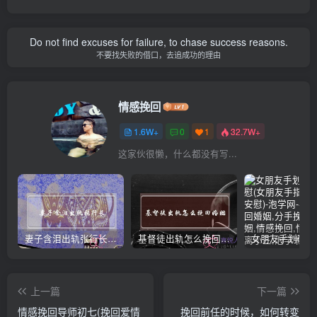
Do not find excuses for failure, to chase success reasons.
不要找失败的借口，去追成功的理由
情感挽回
1.6W+
0
1
32.7W+
这家伙很懒，什么都没有写...
妻子含泪出轨张行长 她说全都是因为家中
基督徒出轨怎么挽回婚姻(基督徒面对出轨婚姻)
上一篇
下一篇
情感挽回导师初七(挽回爱情
挽回前任的时候，如何转变