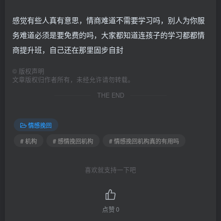
感觉有些人真有意思，情商难道不需要学习吗，别人为你服
务难道必须是要免费的吗，大家都知道连孩子的学习都都情
商提升班，自己还在那里固步自封
©
版权声明
文章版权归作者所有，未经允许请勿转载。
THE END
情感挽回
# 机构
# 感情挽回机构
# 情感挽回机构真的有用吗
喜欢就支持一下吧
点赞
0