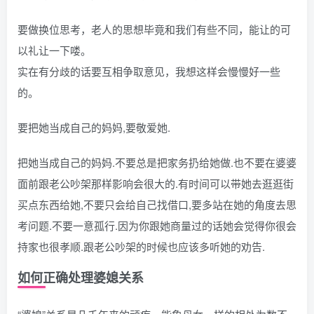
要做换位思考，老人的思想毕竟和我们有些不同，能让的可
以礼让一下喽。
实在有分歧的话要互相争取意见，我想这样会慢慢好一些
的。
要把她当成自己的妈妈,要敬爱她.
把她当成自己的妈妈.不要总是把家务扔给她做.也不要在婆婆
面前跟老公吵架那样影响会很大的.有时间可以带她去逛逛街
买点东西给她,不要只会给自己找借口,要多站在她的角度去思
考问题.不要一意孤行.因为你跟她商量过的话她会觉得你很会
持家也很孝顺.跟老公吵架的时候也应该多听她的劝告.
如何正确处理婆媳关系