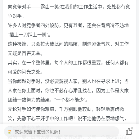
向竞争对手——露齿一笑:在我们的工作生活中，处处都有竞
争对手。
许多人对竞争者四处设防，更有甚者，还会在背后冷不妨地
“插上一刀踩上一脚”。
这种极端，只会拉大彼此间的隔陔，制造紧张气氛，对工作
无疑是百害无益。
其实，在一个整体里，每个人的工作都很重要，任何人都有
可爱的闪光之处。
当你超越对手时，没必要蔑视人家，别人也在寻求上进；当
人家在你上面时，你也不必存心添乱找茬，因为工作是大家
团结一致努力的结果，“一个都不能少”。
无论对手如何使你难堪，千万别跟他较劲，轻轻地露齿微
笑，先静下心干好手中的工作吧！说不定他仍在原地怨气，
你已完成出色的业绩。
0
欢迎您留下宝贵的见解！
露齿一笑，既有大度开明的宽容风范，又有一个豁达的好心