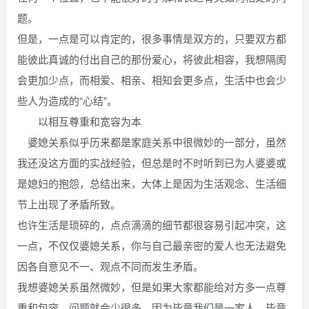
题。
但是，一点是可以肯定的，很多事情是双方的，只要双方都
能彼此真诚的付出自己的那份爱心，将彼此相容，我想隔阂
会更加少点，而相爱、相亲、相知会更多点，生活中也会少
些人为造成的“心结”。
以相互尊重和宽容为本
婆媳关系似乎历来都是家庭关系中很微妙的一部分，虽然
我还没这方面的实战经验，但总是时不时听到已为人婆婆或
是媳妇的抱怨，总结出来，大体上是因为生活观念、生活细
节上出现了矛盾所致。
也许生活是琐碎的，点点滴滴的细节都很容易引起冲突，这
一点，不仅仅婆媳关系，你与自己最亲密的爱人也无法避免
因各自意见不一、观点不同而发生矛盾。
我想婆媳关系虽然微妙，但是如果大家都能给对方多一点尊
重和包容，问题就会少很多，因为毕竟我们是一家人，毕竟