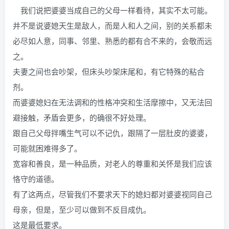
我们说把婆婆当成自己的父母一样看待，其实不太可能。
并不是说婆媳天生是敌人，而是人和人之间，别的关系都未
必尽如人意，同事、邻里、熟悉的都有合不来的，会敬而远
之。
夫妻之间也会吵架，但床头吵架床尾和，有它特殊的粘合
剂。
而婆婆媳妇在无法调和的性格冲突和生活摩擦中，又无法回
避接触，矛盾会更多，的确很不好处理。
跟自己父母拌嘴生气可以不记仇，跟隔了一层肚皮的婆婆，
可能就困难得多了。
宽容和善良，是一种品质，对老人的尊重和关怀是我们应该
恪守的道德。
有了这两点，尽管我们不要求天下的媳妇都对婆婆视同自己
母亲，但是，至少可以做到不反目成仇。
这是最低要求。