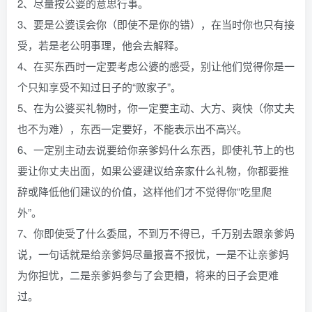
2、尽量按公婆的意思行事。
3、要是公婆误会你（即使不是你的错），在当时你也只有接
受，若是老公明事理，他会去解释。
4、在买东西时一定要考虑公婆的感受，别让他们觉得你是一
个只知享受不知过日子的“败家子”。
5、在为公婆买礼物时，你一定要主动、大方、爽快（你丈夫
也不为难），东西一定要好，不能表示出不高兴。
6、一定别主动去说要给你亲爹妈什么东西，即使礼节上的也
要让你丈夫出面，如果公婆建议给亲家什么礼物，你都要推
辞或降低他们建议的价值，这样他们才不觉得你“吃里爬
外”。
7、你即使受了什么委屈，不到万不得已，千万别去跟亲爹妈
说，一句话就是给亲爹妈尽量报喜不报忧，一是不让亲爹妈
为你担忧，二是亲爹妈参与了会更糟，将来的日子会更难
过。