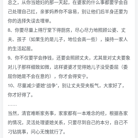
总之，从你当媳妇的那一天起，在婆家的什么事都要学会自
己处理自己扛，亲爹妈养你不容易，别让他们后半身还要为
你的选择失误去埋单。
8、你要尽量上得厅堂下得厨房，尽心尽力地照顾公婆、丈
夫、孩子（如果生的是儿子，地位会高一些），操持一家人
的生活起居。
9、你不仅要学会挣钱，还要会照顾丈夫，尤其是对丈夫要象
对儿子那样细致如微，这样婆婆才觉得她儿子没受委屈（委
屈你她是不会在意的），你才会得安宁。
10、尽量减少婆媳“战争”，别让丈夫受夹板气，大家好了，
你才好得了。
……
当然，清官难断家务事，家家都有一本难念的经，根据各家
的情况，灵活处理婆媳关系，只要尽到自己的本分，自己不
刁钻挑事，问心无愧就行了。