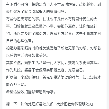
有矛盾不可怕，怕的是当事人不肯及时解决，越积越多，到
最后爆发了就会引起很大的家庭纠纷。
有些你忍无可忍的事，往往也不是什么有碍国计民生的大
事，但恰恰就是这些琐碎小事，会把你逼疯，让你如坐针
毡，所以要及时了解对方，理解对方尽量让这些小事减少对
自己的心理伤害。
拍婚纱摄影照片时的唯美浪漫给了新娘无限的幻想，幻想着
以后的生活也会如此美好。
其实不然，婚姻生活乃是一门大学问，婆媳关系更是高深。
作为儿媳，婆婆不会像母亲那般宽容、宠溺自己。
所以做一个聪明媳妇，首先要摸清婆婆的脾气，知己知彼才
能百战不殆。
希望这些妙招能够帮助到你哦。
搜一下：如何处理好婆媳关系 5大妙招教你做聪明媳妇