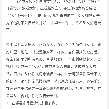
二、 岳父母对待女婿却象亲生儿子（女婿半个儿）一样，俗
话说“丈母娘看女婿，越看越欢喜”，那是她把女婿看成是一
片“天”（一座山），是自己女儿将来的依靠，对女婿好就是
为了他将来对自己女儿好，且是唯一的，并不希望女婿遍天
下。
介于以上两大原因，作为女人，在两个平等角色（女儿、媳
妇）里，地位、感觉是绝对不一样的，当你要成为媳妇后，
在亲妈那里的所有表现、享受都要用一个密封袋封起来，要
把自己变成一个“大人”，做成熟女人的事，说成熟女人的
话，因此，从此你就得象演员一样，在亲妈那里你是长不大
的孩子，跟亲妈亲爸撒撒娇、说说调皮话逗老人开心快乐；
在婆婆这里你就要一本正经地听她的教诲、指责、挑剔，唯
命是从，否则，你将会苦无天日。
1、在婆婆家尽量少说多看多做。