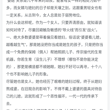
“婆媳”关系是几千年来的顽疾，能象母女一样的相处为数不
多，而女婿与媳妇的日子却是天壤之别，这跟重男轻女也有
一定关系，从古到今，女人总是处于弱势地位。
为什么会这样呢，作为一个女人，只要弄清原由，就知道该
如何对待了，尽量回避触及敏感的“导火线”而引发“战火”。
一、绝大多数婆婆是带着偏见看媳妇，俗话说“婆婆看儿媳，
越看越生气”，那是她没把你当成是她生的孩子，只是把你当
成一个免费的保姆（佣人）帮她照顾儿子、传宗接代的生育
机器，你若生育（没生儿子）不理想（哪怕不是你能决定
的），那更是横竖都不顺她眼，媳妇不好可以再寻，十个八
个也不影响她儿子的形象。
尽管她也是女人，她也经历了艰难的媳妇过程，终于从媳妇
熬成婆，在旧观念的影响下，不得不戴上婆婆的面具对待自
己的儿媳，这就形成了一个恶性循环，一代一代的传承下
去。