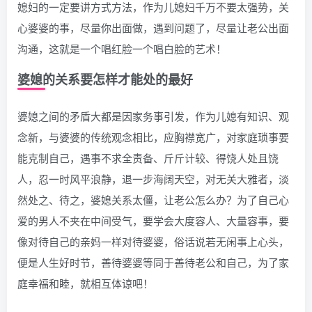
媳妇的一定要讲方式方法，作为儿媳妇千万不要太强势，关
心婆婆的事，尽量你出面做，遇到问题了，尽量让老公出面
沟通，这就是一个唱红脸一个唱白脸的艺术！
婆媳的关系要怎样才能处的最好
婆媳之间的矛盾大都是因家务事引发，作为儿媳有知识、观
念新，与婆婆的传统观念相比，应胸襟宽广，对家庭琐事要
能克制自己，遇事不求全责备、斤斤计较、得饶人处且饶
人，忍一时风平浪静，退一步海阔天空，对无关大雅者，淡
然处之、待之，婆媳关系太僵，让老公怎么办？为了自己心
爱的男人不夹在中间受气，要学会大度容人、大量容事，要
像对待自己的亲妈一样对待婆婆，俗话说若无闲事上心头，
便是人生好时节，善待婆婆等同于善待老公和自己，为了家
庭幸福和睦，就相互体谅吧！