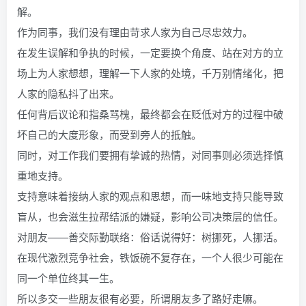
解。
作为同事，我们没有理由苛求人家为自己尽忠效力。
在发生误解和争执的时候，一定要换个角度、站在对方的立
场上为人家想想，理解一下人家的处境，千万别情绪化，把
人家的隐私抖了出来。
任何背后议论和指桑骂槐，最终都会在贬低对方的过程中破
坏自己的大度形象，而受到旁人的抵触。
同时，对工作我们要拥有挚诚的热情，对同事则必须选择慎
重地支持。
支持意味着接纳人家的观点和思想，而一味地支持只能导致
盲从，也会滋生拉帮结派的嫌疑，影响公司决策层的信任。
对朋友——善交际勤联络：俗话说得好：树挪死，人挪活。
在现代激烈竞争社会，铁饭碗不复存在，一个人很少可能在
同一个单位终其一生。
所以多交一些朋友很有必要，所谓朋友多了路好走嘛。