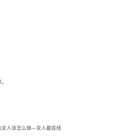
。
择。
。