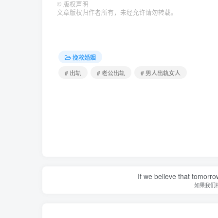
©
版权声明
文章版权归作者所有，未经允许请勿转载。
挽救婚姻
# 出轨
# 老公出轨
# 男人出轨女人
If we believe that tomorro
如果我们