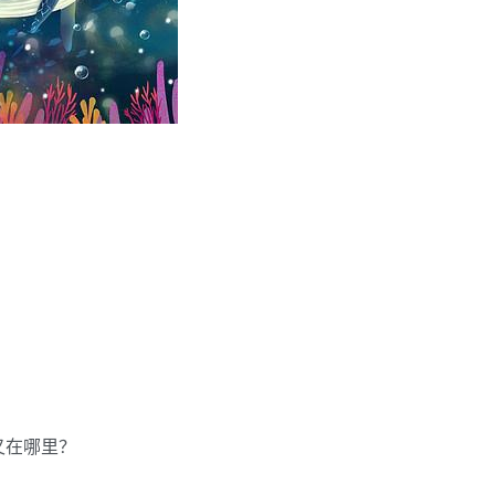
又在哪里？