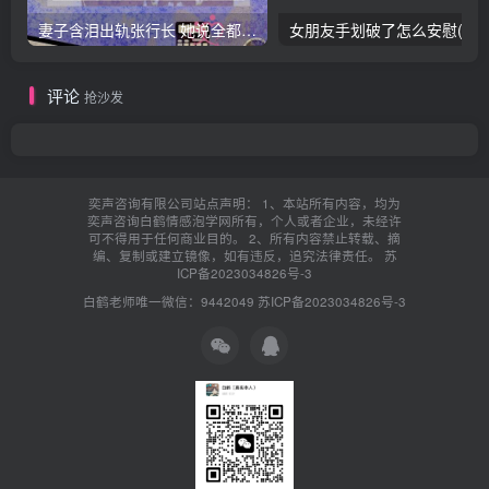
妻子含泪出轨张行长 她说全都是因为家中
女朋友手划破了怎么安慰(女朋友手指
评论
抢沙发
奕声咨询有限公司站点声明： 1、本站所有内容，均为
奕声咨询白鹤情感泡学网所有，个人或者企业，未经许
可不得用于任何商业目的。 2、所有内容禁止转载、摘
编、复制或建立镜像，如有违反，追究法律责任。
苏
ICP备2023034826号-3
白鹤老师唯一微信：9442049
苏ICP备2023034826号-3