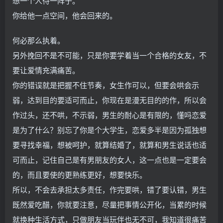
想一个人待一阵子。
你给他一点空间，他会回来的。
何必那么执着。
另外挽回不是不可能，只是你要学着当一个合格的女友，不
要让爱情充满痛苦。
你的错误就是把握不住节奏，女生作可以，但要会哄会示
弱，达到目的要适可而止，你现在是漫无目的的作，所以会
作过头，还不哄，不示弱，男生的耐心是有限的，懂吗恋爱
是为了什么？别忘了你是个大学生，恋爱多半是因为孤独想
要寻找幸福，想被呵护，就算结婚了，就算和男生说话也适
可而止，记住自己是有男朋友的女人，这一点也是一定要会
的，而且要使的更熟练更好，想要快乐。
所以，不会去承担太多责任，作完要哄，错了要认错，男生
既然爱吃醋，你就要注意，尽量把事情公开化，当累的时候
就换种生活方式，只做朋友当玩伴也无不可，我知道很痛苦