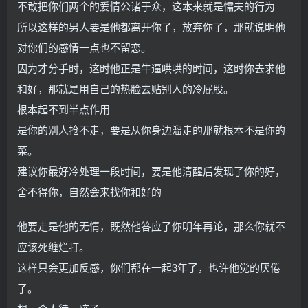
不敢把你们两个的爱情公诸于众，这本来就是懦夫的行为
所以这样的男人要是他都离开你了，放弃你了，那就说明他
对你们的感情一点也不留恋。
因为才分手时，这时他正是牛逼哄哄的时间，这时你去求他
和好，那就是用自己的热脸去贴别人的冷屁股。
根本起不到半点作用
是你的别人抢不走，要是从你身边溜走的那就根本不是你的
菜。
建议你最好冷处理一段时间，要是他清醒后发现了你的好，
舍不得你，自然会来找你和好的
他要走是他的无情，既然他答应了你明年再论，那么你就不
应该死缠烂打。
这样只会更加反感，你们都在一起3年了，也许他觉的厌倦
了。