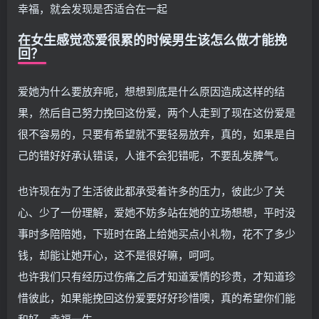
幸福，就会发现是否适合在一起
在女生感觉恋爱很累的时候男生该怎么做才能挽
回？
爱她为什么要放弃呢，想想到底是什么原因造成这样的结
果，然后自己努力挽回这份爱，两个人走到了现在这份爱是
很不容易的，只要有希望就不要轻易放弃，真的，如果是自
己的错好好承认错误，人谁不会犯错呢，不要乱发脾气。
也许现在为了生活彼此都承受着许多的压力，彼此少了关
心、少了一份理解，爱她不妨多站在她的立场想想，平时没
事时多陪陪她，下班时在路上给她买点小礼物，花不了多少
钱，却能让她开心，这不是很好嘛，呵呵。
也许我们只有经历过伤痛之后才知道爱情的珍贵，才知道珍
惜彼此，如果能挽回这份爱要好好珍惜噢，真的希望你们能
和好，幸福一生。