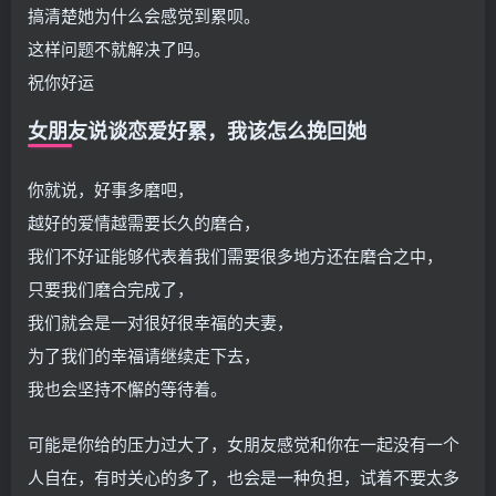
搞清楚她为什么会感觉到累呗。
这样问题不就解决了吗。
祝你好运
女朋友说谈恋爱好累，我该怎么挽回她
你就说，好事多磨吧，
越好的爱情越需要长久的磨合，
我们不好证能够代表着我们需要很多地方还在磨合之中，
只要我们磨合完成了，
我们就会是一对很好很幸福的夫妻，
为了我们的幸福请继续走下去，
我也会坚持不懈的等待着。
可能是你给的压力过大了，女朋友感觉和你在一起没有一个
人自在，有时关心的多了，也会是一种负担，试着不要太多