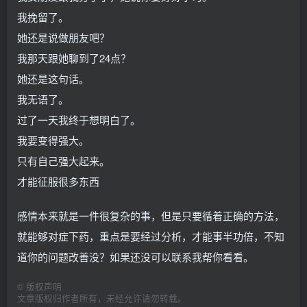
我挽留了。
她还是说做朋友吧？
我那天跟她聊到了24点？
她还是这句话。
我无语了。
过了一天我终于想明白了。
我要变得强大。
只有自己强大起来。
才能征服很多东西
感情本来就是一件很复杂的事，但是只要循着正确的方法，
就能够对症下药，重点是要经过分析，才能事半功倍，不知
道你的问题改善没？如果还没可以联系我帮你看看。
©
版权声明
文章版权归作者所有，未经允许请勿转载。