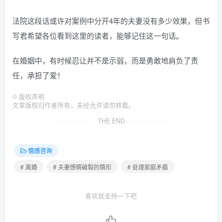
法院这段话或许对案例中分开4年的夫妻没有多少效果，但书
写君希望各位看到这里的读者，能够记住这一句话。
在婚姻中，有时候忍让并不是示弱，而是勇敢地肩负了责
任，承担了爱！
©
版权声明
文章版权归作者所有，未经允许请勿转载。
THE END
情感咨询
# 离婚
# 夫妻感情破裂的情形
# 处理家庭矛盾
喜欢就支持一下吧