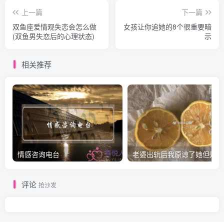
上一篇
下一篇
双鱼座爱情观失恋会怎么做
女孩让你追她的8个很重要暗
(双鱼男失恋后的心理状态)
示
相关推荐
情感咨询电台
老
评论
抢沙发