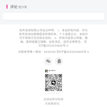
评论
抢沙发
奕声咨询有限公司站点声明： 1、本站所有内容，均为
奕声咨询白鹤情感泡学网所有，个人或者企业，未经许
可不得用于任何商业目的。 2、所有内容禁止转载、摘
编、复制或建立镜像，如有违反，追究法律责任。
苏
ICP备2023034826号-3
白鹤老师唯一微信：9442049
苏ICP备2023034826号-3
进撩妹群领取聊
天秘籍微信：