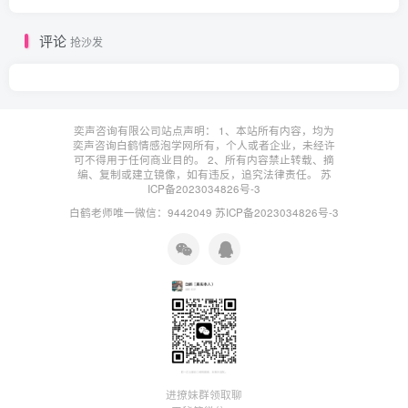
评论
抢沙发
奕声咨询有限公司站点声明： 1、本站所有内容，均为
奕声咨询白鹤情感泡学网所有，个人或者企业，未经许
可不得用于任何商业目的。 2、所有内容禁止转载、摘
编、复制或建立镜像，如有违反，追究法律责任。
苏
ICP备2023034826号-3
白鹤老师唯一微信：9442049
苏ICP备2023034826号-3
进撩妹群领取聊