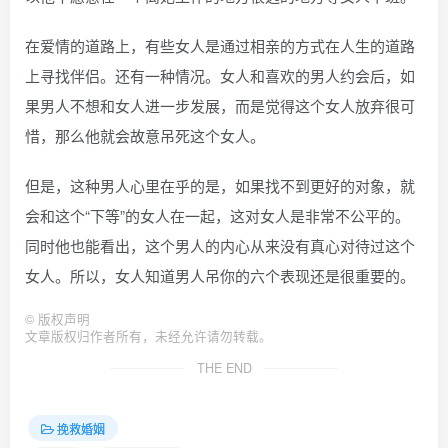
在爱情的道路上，有些女人是通过相亲的方式在人生的道路
上寻找伴侣。还有一种情况。女人和喜欢的男人约会后，如
果男人不想和女人进一步发展，而是觉得这个女人放弃很可
惜，那么他就会故意吊死这个女人。
但是，这种男人心里在乎的是，如果找不到更好的对象，就
会和这个“下等”的女人在一起，这对女人是非常不公平的。
同时他也能看出，这个男人的内心从来没有真心对待过这个
女人。所以，女人知道男人吊你的六个表现还是很重要的。
©
版权声明
文章版权归作者所有，未经允许请勿转载。
THE END
挽救婚姻