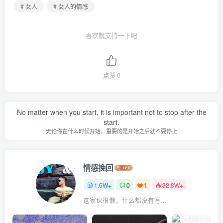
# 女人
# 女人的情感
喜欢就支持一下吧
点赞
0
No matter when you start, it is important not to stop after the
start.
无论你在什么时候开始，重要的是开始之后就不要停止
情感挽回
1.6W+
0
1
32.8W+
这家伙很懒，什么都没有写...