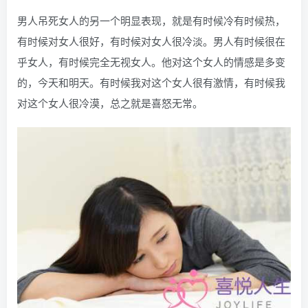
男人吊死女人的另一个明显表现，就是有时候冷有时候热，
有时候对女人很好，有时候对女人很冷淡。男人有时候很在
乎女人，有时候完全无视女人。他对这个女人的情感是多变
的，今天和明天。有时候我对这个女人很有激情，有时候我
对这个女人很冷漠，总之就是喜怒无常。