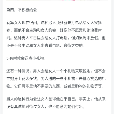
第四，不积极约会
就算女人现在很闲，这种男人顶多就是打电话给女人安抚
她，而他不会主动和女人约会，好像他不愿意和她浪费时
间。这种男人平日里会给女人打电话，但如果周末放假，他
还是不会主动和女人出去看电影、逛街之类的。
5.有时候会送点小礼物。
还有一种情况，男人会给女人一个小礼物来取悦她，但不会
在她身上花太多钱。男人送的一些小礼物不是精心挑选的礼
物。它们可能是他不需要的东西，或者是购物的礼物等等。
男人的这种行为会让女人觉得他在乎自己。事实上，他从来
没有真诚地对待过女人，也不愿意为她们付出。