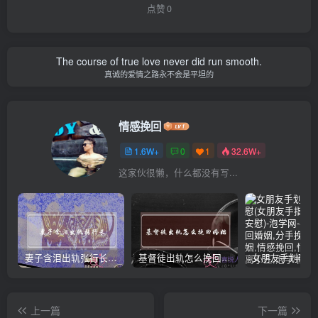
点赞
0
The course of true love never did run smooth.
真诚的爱情之路永不会是平坦的
情感挽回
1.6W+
0
1
32.6W+
这家伙很懒，什么都没有写...
妻子含泪出轨张行长 她说全都是因为家中
基督徒出轨怎么挽回婚姻(基督徒面对出轨婚姻)
上一篇
下一篇