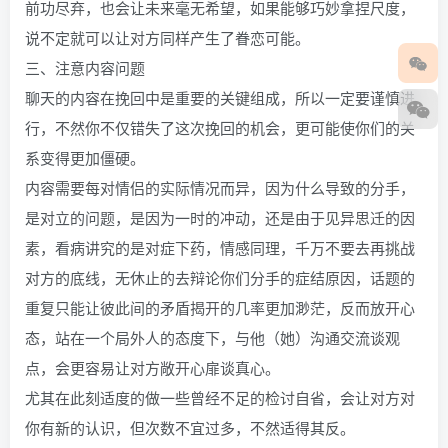
前功尽弃，也会让未来毫无希望，如果能够巧妙拿捏尺度，
说不定就可以让对方同样产生了眷恋可能。
三、注意内容问题
聊天的内容在挽回中是重要的关键组成，所以一定要谨慎进
行，不然你不仅错失了这次挽回的机会，更可能使你们的关
系变得更加僵硬。
内容需要每对情侣的实际情况而异，因为什么导致的分手，
是对立的问题，是因为一时的冲动，还是由于见异思迁的因
素，看病讲究的是对症下药，情感同理，千万不要去再挑战
对方的底线，无休止的去辩论你们分手的症结原因，话题的
重复只能让彼此间的矛盾揭开的几率更加渺茫，反而放开心
态，站在一个局外人的态度下，与他（她）沟通交流谈观
点，会更容易让对方敞开心扉谈真心。
尤其在此刻适度的做一些曾经不足的检讨自省，会让对方对
你有新的认识，但次数不宜过多，不然适得其反。