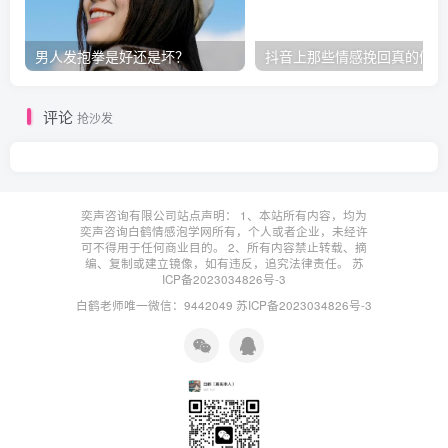
男人发抱拳是好还是坏？
抖音上那些情感挽回真的假的
评论
抢沙发
奕声咨询有限公司站点声明： 1、本站所有内容，均为
奕声咨询白鹤情感泡学网所有，个人或者企业，未经许
可不得用于任何商业目的。 2、所有内容禁止转载、摘
编、复制或建立镜像，如有违反，追究法律责任。
苏
ICP备2023034826号-3
白鹤老师唯一微信：9442049
苏ICP备2023034826号-3