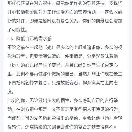
那样很容易在对方眼中，感觉你是作秀的刻意演技，多说些
开心和能够帮助对方工作生活方面的营养话题，一定会收到
新的好评，即便是暂时没有复合关系，你们的前景也会增加
了可能性。
四、降低自己的需求感
不论之前在一起他（她）是多么的上赶着追求你，多么的视
你为珍宝，但要清醒认清的一件事情是，分手就意味着他
（她）的心已经产生了变异，并且已经对你产生了否定心
里，此刻不要再做那个傲娇的自己，当然并非让你现在低三
下四摇尾乞怜求复合，只是放低姿态，摒弃高高在上的态
度。
此刻的你，无论做出多大的牺牲，多么感动自己的言行举
动，在对方眼中都是一文不值甚至有些招人不待见的行为，
而那些宁可为爱卑微到尘埃里的举动，更会让他（她）看轻
反感你，逃离情绪的加剧更会使你的复合之梦变得遥不可