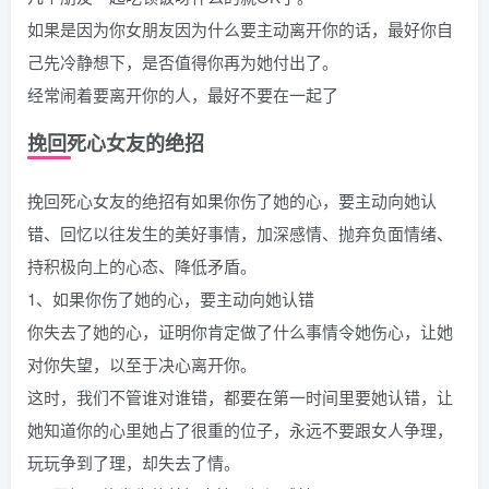
如果是因为你女朋友因为什么要主动离开你的话，最好你自
己先冷静想下，是否值得你再为她付出了。
经常闹着要离开你的人，最好不要在一起了
挽回死心女友的绝招
挽回死心女友的绝招有如果你伤了她的心，要主动向她认
错、回忆以往发生的美好事情，加深感情、抛弃负面情绪、
持积极向上的心态、降低矛盾。
1、如果你伤了她的心，要主动向她认错
你失去了她的心，证明你肯定做了什么事情令她伤心，让她
对你失望，以至于决心离开你。
这时，我们不管谁对谁错，都要在第一时间里要她认错，让
她知道你的心里她占了很重的位子，永远不要跟女人争理，
玩玩争到了理，却失去了情。