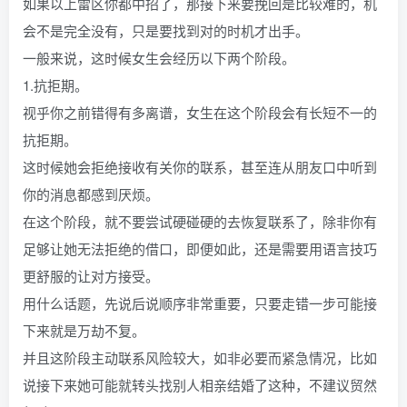
如果以上雷区你都中招了，那接下来要挽回是比较难的，机
会不是完全没有，只是要找到对的时机才出手。
一般来说，这时候女生会经历以下两个阶段。
1.抗拒期。
视乎你之前错得有多离谱，女生在这个阶段会有长短不一的
抗拒期。
这时候她会拒绝接收有关你的联系，甚至连从朋友口中听到
你的消息都感到厌烦。
在这个阶段，就不要尝试硬碰硬的去恢复联系了，除非你有
足够让她无法拒绝的借口，即便如此，还是需要用语言技巧
更舒服的让对方接受。
用什么话题，先说后说顺序非常重要，只要走错一步可能接
下来就是万劫不复。
并且这阶段主动联系风险较大，如非必要而紧急情况，比如
说接下来她可能就转头找别人相亲结婚了这种，不建议贸然