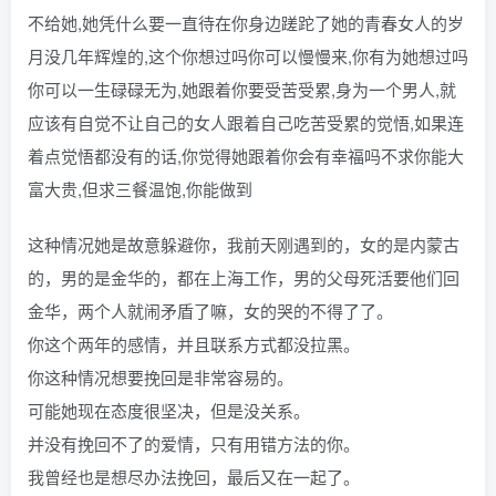
不给她,她凭什么要一直待在你身边蹉跎了她的青春女人的岁
月没几年辉煌的,这个你想过吗你可以慢慢来,你有为她想过吗
你可以一生碌碌无为,她跟着你要受苦受累,身为一个男人,就
应该有自觉不让自己的女人跟着自己吃苦受累的觉悟,如果连
着点觉悟都没有的话,你觉得她跟着你会有幸福吗不求你能大
富大贵,但求三餐温饱,你能做到
这种情况她是故意躲避你，我前天刚遇到的，女的是内蒙古
的，男的是金华的，都在上海工作，男的父母死活要他们回
金华，两个人就闹矛盾了嘛，女的哭的不得了了。
你这个两年的感情，并且联系方式都没拉黑。
你这种情况想要挽回是非常容易的。
可能她现在态度很坚决，但是没关系。
并没有挽回不了的爱情，只有用错方法的你。
我曾经也是想尽办法挽回，最后又在一起了。