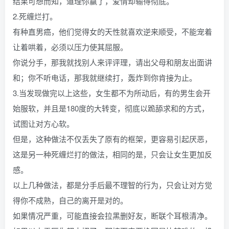
结果可想而知，道理你赢了，爱情却输得彻底。
2.死缠烂打。
有种直男癌，他们觉得女的天性就喜欢逆来顺受，不能宠着
让着哄着，必须以压力使其屈服。
你说分手，那我就找别人来评评理，请出父母和朋友出面讲
和；你不听电话，那我就继续打，轰炸到你肯接为止。
3.当发现做完以上这些，女生都不为所动后，有的男生会开
始服软，并且是180度的大转变，彻底以跪舔求和的方式，
试图让对方心软。
但是，这种做法不仅丢失了原有的框架，更容易引起厌恶，
这是另一种死缠烂打的做法，相同的是，只会让女生更加反
感。
以上几种做法，都是分手后最不理智的行为，只会让对方觉
得你不成熟，自己的离开是对的。
如果情况严重，可能直接会拉黑删好友，断联个耳根清净。