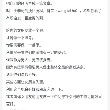
把自己的经历写成一篇文章。
叫：王泰河的挽回历程，拼音（wang tai he），希望你看了
有所启发，百度搜的到.
给你的女朋友放一个假。
让她做一下思考。
你更需要做一个反思。
从情况来看你们的感情有一定的基础。
但是作为男人，更应该担当。
因为有些事情需要男人做出整体全局的谋划决定。
说明你们沟通不好。
某些方面让女朋友失望。
利用这个机会好好和朋友沟通一下。
或者叫你女朋友的朋友做一下中间穿针引线的工作可能效果
更好。