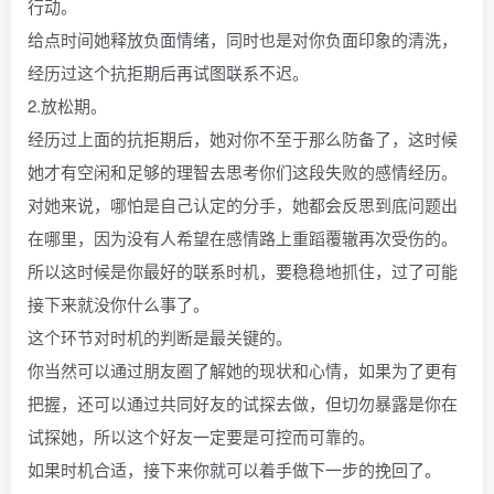
行动。
给点时间她释放负面情绪，同时也是对你负面印象的清洗，
经历过这个抗拒期后再试图联系不迟。
2.放松期。
经历过上面的抗拒期后，她对你不至于那么防备了，这时候
她才有空闲和足够的理智去思考你们这段失败的感情经历。
对她来说，哪怕是自己认定的分手，她都会反思到底问题出
在哪里，因为没有人希望在感情路上重蹈覆辙再次受伤的。
所以这时候是你最好的联系时机，要稳稳地抓住，过了可能
接下来就没你什么事了。
这个环节对时机的判断是最关键的。
你当然可以通过朋友圈了解她的现状和心情，如果为了更有
把握，还可以通过共同好友的试探去做，但切勿暴露是你在
试探她，所以这个好友一定要是可控而可靠的。
如果时机合适，接下来你就可以着手做下一步的挽回了。