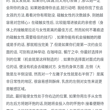
的. 我女友就是. 如果你心真诚,而又用心去做了,那么她一定
会到你的身边. 如果她值得你去追,就行动吧. 我给你找了些追
女孩的方法,看看对你有帮助没. 碰触女性的次数越多, 则她越
容易对您倾心> 在碰触女性后, 比较能增进彼此的亲密感（身
体上的接触是拉近与女性距离的最佳方式, 然而如何不著痕迹
的碰触女性,需要极佳的技巧）, 如果你能有机会接触她的膝
或是手的话, 那就相当完美 了.但是如果你们是第一次约会见
面的话, 可别有这种举动. 在咖啡店, 餐厅之中, 你最好选择并
列的位置（机会就是这样制造的）, 如果你选择面对面式的座
位的话, 便没有机会去碰触对方. 女性的身体方面 ,左侧（大
致是左半侧没错, 然而对一个左撇子女性就是右半侧了）是属
非日常性的地区, 很容易感到酥痒, 乳房的左侧对女性来说更
是敏感区域。
因此, 最好能使女性处于你右边的位置, 如果你用左手从女性
的左后方将她环抱的话,则她将会投入你的怀抱中.接着便期待