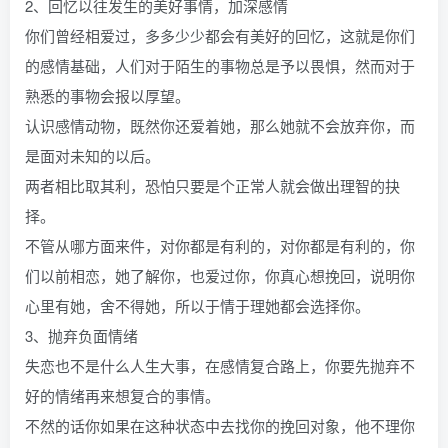
2、回忆以往发生的美好事情，加深感情
你们曾经相爱过，多多少少都会有美好的回忆，这就是你们
的感情基础，人们对于陌生的事物总是予以畏惧，然而对于
熟悉的事物会报以厚望。
认识感情动物，既然你还爱着她，那么她就不会放弃你，而
是面对未知的以后。
两者相比取其利，恐怕只要是个正常人就会做出理智的抉
择。
不管从哪方面来件，对你都是有利的，对你都是有利的，你
们以前相恋，她了解你，也爱过你，你真心想挽回，说明你
心里有她，舍不得她，所以于情于理她都会选择你。
3、抛弃负面情绪
失恋也不是什么人生大事，在感情复合路上，你要先抛弃不
好的情绪再来想复合的事情。
不然的话你如果在这种状态中去找你的挽回对象，他不理你