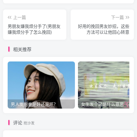
上一篇
下一篇
男朋友嫌我烦分手了(男朋友
好用的挽回男友妙招，这些
嫌我烦分手了怎么挽回)
方法可以让他回心转意
相关推荐
男人发抱拳是好还是坏？
女
评论
抢沙发