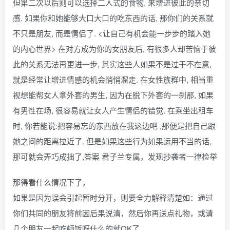
但第二次以后则可以选择二人式的食物, 来增进彼此的亲切
感. 如果你和她能够大口大口的吃东西的话, 那你们的关系就
不只是朋友, 而是情侣了. <让自己有机会能一步步的踏入她
的内心世界> 在对方成为你的女朋友后, 有很多人却苦恼于彼
此的关系无法再更进一步, 其实这些人如果不是过于不在意,
就是经常让增进情感的机会悄悄溜走. 在女性族群中, 相当重
视想能帮女人拿外套的男生, 因为在脱下外套的一刹那, 如果
有男性在场, 很容易就让女人产生情侣的错觉. 在乘坐出租车
时, 你若能说:把容易忘的东西放在我这边吧 ,那便是把自己跟
她之间的距离拉近了. 但是如果这些行为如果运用不当的话,
那可就会弄巧成拙了,答案 君子兰专属，发现抄袭者一律检举
那得看什么情况下了，
如果是因为误会引起暂时分开，则要全力解释清楚如：通过
你们共同的朋友将前因后果说清，然后你再送点礼物，或请
几个朋友一起吃顿饭呀什么的就OK了。