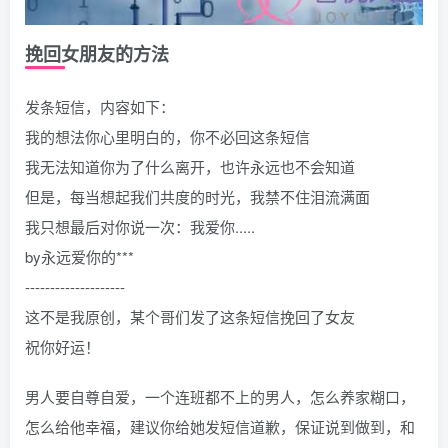
挽回女朋友的方法
发条短信，内容如下：
我的想法你心里明白的，你不必回这条短信
我无法知道你为了什么离开，也许永远也不会知道
但是，每当想起我们共度的时光，我禁不住泪流满面
我只想最后对你说一次：我爱你.....
by永远爱你的***
--------------------
这不是我原创，某个哥们发了这条短信挽回了女友
祝你好运！
男人要自尊自爱，一个连班都不上的男人，怎么养家糊口，
怎么给他幸福，建议你给她发短信道歉，保证说到做到，和