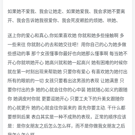
如果她不爱我、我会让她走、如果她爱我、我会求她不要离
开、我会告诉她我很爱你、我会死皮赖脸的烦她、哄她、
送上你的爱心和真心,你如果喜欢她 你就和她多些接触啊 多
一些来往 你就耐心的去和她交往吧！用你自己的心为她多做
些感动的事 那个女孩懂事你最好也向她那么懂事啊 每当她不
开心你就哄她开心 她高兴就和她一起高兴 她有困难的时候你
就在第一时刻出现来帮助她 只要你有爱心 有喜欢她为她付出
所有的眼前的一切 女孩只要看出这男孩的表现 让她满意 只
要你付出的多 她的心就会往你的心中装 她就随心如义的跟随
你 她调皮时你就 更要逗她开心 只要工夫下的升美女跟随你
的心就更升 她的心就会往你装来的 首先你要主动. 干什么都
要想到后果 表白其实是一种不成熟的表现，正常的顺序应该
是：是你女朋友之后怎么怎么样，而不是你做我女朋友之后
我怎么怎么样。