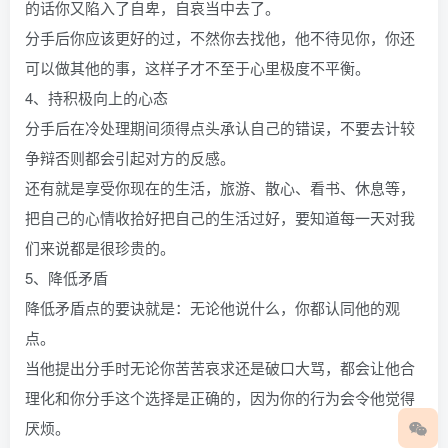
的话你又陷入了自卑，自哀当中去了。
分手后你应该更好的过，不然你去找他，他不待见你，你还
可以做其他的事，这样子才不至于心里极度不平衡。
4、持积极向上的心态
分手后在冷处理期间须得点头承认自己的错误，不要去计较
争辩否则都会引起对方的反感。
还有就是享受你现在的生活，旅游、散心、看书、休息等，
把自己的心情收拾好把自己的生活过好，要知道每一天对我
们来说都是很珍贵的。
5、降低矛盾
降低矛盾点的要诀就是：无论他说什么，你都认同他的观
点。
当他提出分手时无论你苦苦哀求还是破口大骂，都会让他合
理化和你分手这个选择是正确的，因为你的行为会令他觉得
厌烦。