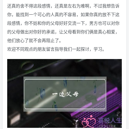
还真的舍不得这段感情，还真是左右为难啊，不过我想告诉
你，能找到一个可心的人真的不容易，如果你真的放不下这
段感情，你不妨和你的父母好好交流一下，男方也可以对你
的父母做出对你好的承诺，让父母看到你们俩是真心相爱，
他们放心了就不会再阻止了。
欢迎不同观点的朋友留言指导我们一起探讨，学习。