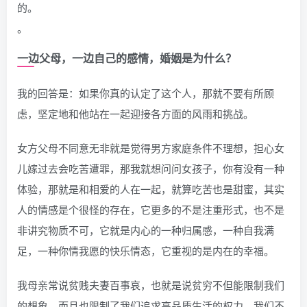
的。
。
一边父母，一边自己的感情，婚姻是为什么？
我的回答是：如果你真的认定了这个人，那就不要有所顾
虑，坚定地和他站在一起迎接各方面的风雨和挑战。
女方父母不同意无非就是觉得男方家庭条件不理想，担心女
儿嫁过去会吃苦遭罪，那我就想问问女孩子，你有没有一种
体验，那就是和相爱的人在一起，就算吃苦也是甜蜜，其实
人的情感是个很怪的存在，它更多的不是注重形式，也不是
非讲究物质不可，它就是内心的一种归属感，一种自我满
足，一种你情我愿的快乐情态，它重视的是内在的幸福。
我母亲常说贫贱夫妻百事哀，也就是说贫穷不但能限制我们
的想象，而且也限制了我们追求高品质生活的权力，我们不