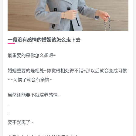
一段没有感情的婚姻该怎么走下去
最重要的是你怎么想吧~
婚姻重要的是相处~你觉得相处得不错~那以后就会变成习惯
~~习惯了就会有亲情~
当然还能要不就培养感情。
。
。
要不就离了~