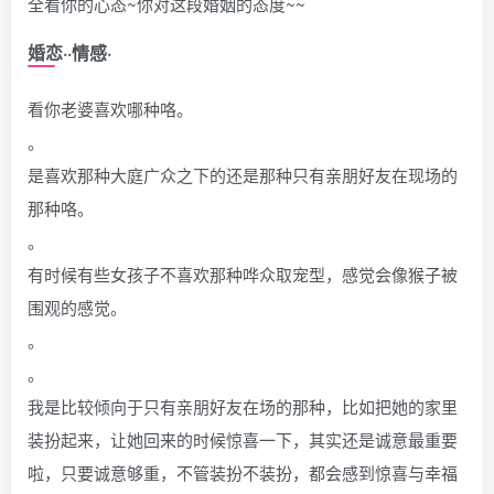
全看你的心态~你对这段婚姻的态度~~
婚恋··情感·
看你老婆喜欢哪种咯。
。
是喜欢那种大庭广众之下的还是那种只有亲朋好友在现场的
那种咯。
。
有时候有些女孩子不喜欢那种哗众取宠型，感觉会像猴子被
围观的感觉。
。
。
我是比较倾向于只有亲朋好友在场的那种，比如把她的家里
装扮起来，让她回来的时候惊喜一下，其实还是诚意最重要
啦，只要诚意够重，不管装扮不装扮，都会感到惊喜与幸福