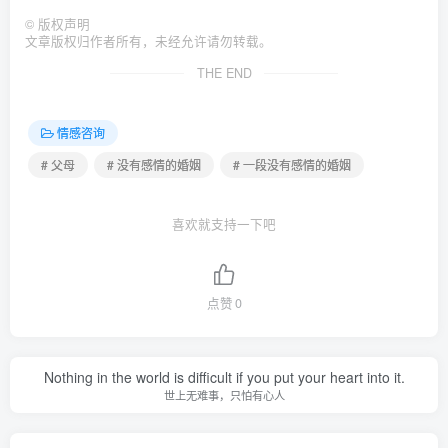
©
版权声明
文章版权归作者所有，未经允许请勿转载。
THE END
情感咨询
# 父母
# 没有感情的婚姻
# 一段没有感情的婚姻
喜欢就支持一下吧
点赞
0
Nothing in the world is difficult if you put your heart into it.
世上无难事，只怕有心人