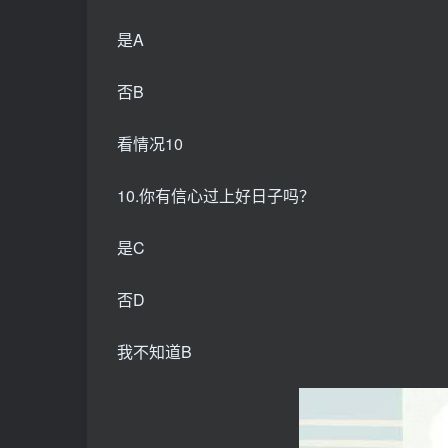
是A
否B
看情况10
10.你有信心过上好日子吗？
是C
否D
我不知道B