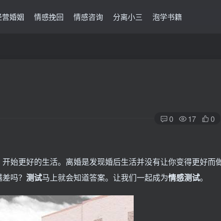
经营婚姻
情感挽回
情感咨询
分离小三
泡学书籍
0
17
0
，开始更好的生活。离婚是发现婚后生活并没有让你变得更好而
越差吗？
测试
马上就会知道答案。让我们一起成为
情感测试
。