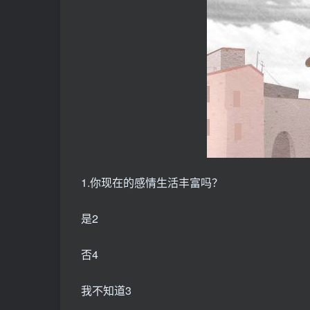
1.你现在的感情生活丰富吗？
是2
否4
我不知道3