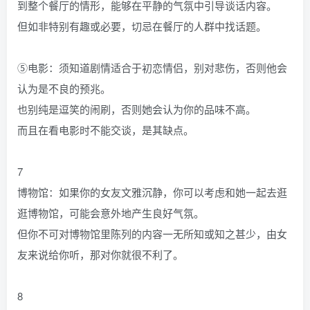
到整个餐厅的情形，能够在平静的气氛中引导谈话内容。
但如非特别有趣或必要，切忌在餐厅的人群中找话题。
⑤电影：须知道剧情适合于初恋情侣，别对悲伤，否则他会
认为是不良的预兆。
也别纯是逗笑的闹刷，否则她会认为你的品味不高。
而且在看电影时不能交谈，是其缺点。
7
博物馆：如果你的女友文雅沉静，你可以考虑和她一起去逛
逛博物馆，可能会意外地产生良好气氛。
但你不可对博物馆里陈列的内容一无所知或知之甚少，由女
友来说给你听，那对你就很不利了。
8