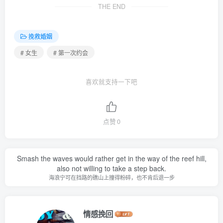
THE END
挽救婚姻
# 女生
# 第一次约会
喜欢就支持一下吧
点赞
0
Smash the waves would rather get in the way of the reef hill,
also not willing to take a step back.
海浪宁可在挡路的礁山上撞得粉碎，也不肯后退一步
情感挽回