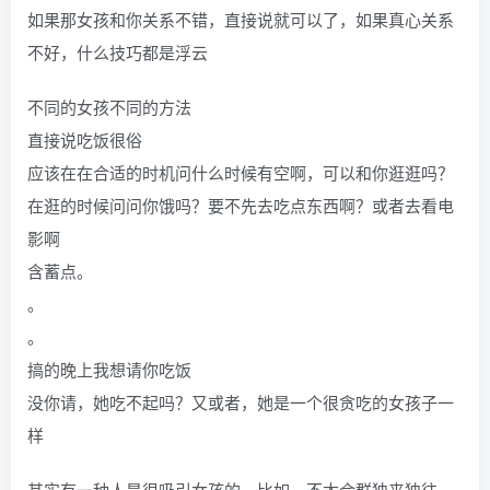
如果那女孩和你关系不错，直接说就可以了，如果真心关系
不好，什么技巧都是浮云
不同的女孩不同的方法
直接说吃饭很俗
应该在在合适的时机问什么时候有空啊，可以和你逛逛吗？
在逛的时候问问你饿吗？要不先去吃点东西啊？或者去看电
影啊
含蓄点。
。
。
搞的晚上我想请你吃饭
没你请，她吃不起吗？又或者，她是一个很贪吃的女孩子一
样
其实有一种人是很吸引女孩的，比如，不太合群独来独往，