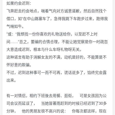
如果约会迟到：
飞奔赶去约会地点，喘着气向对方诚意道歉，然后自然找个
借口，如“在中山路塞车了，急得我跳下车跑步过来，跑得我
气喘如牛。
”或：“我想找一份你喜欢的礼物送给你，以至赶不上时
间……”总之，要编的合情合理，不能让她觉察是你一时疏忽
大意造成迟到，根本与什么车呀礼物呀无关。
这种诺言有助于消解女友的不满，动机是好的，不能算是不
怀好意的欺骗。
不过，迟到这种事可一而不可再，谎话说多了，馅终究会露
出来。
有一对情侣，相约下班後去用餐、逛街， 可是女孩因为公
司会议而延误了， 当她冒著雨赶到的时候已经迟到了30多
分钟， 他的男朋友很不高兴的说： 你每次都这样，现在