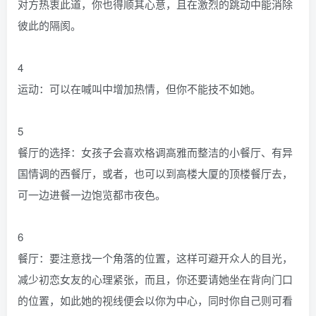
对方热衷此道，你也得顺其心意，且在激烈的跳动中能消除
彼此的隔阂。
4
运动：可以在喊叫中增加热情，但你不能技不如她。
5
餐厅的选择：女孩子会喜欢格调高雅而整洁的小餐厅、有异
国情调的西餐厅，或者，也可以到高楼大厦的顶楼餐厅去，
可一边进餐一边饱览都市夜色。
6
餐厅：要注意找一个角落的位置，这样可避开众人的目光，
减少初恋女友的心理紧张，而且，你还要请她坐在背向门口
的位置，如此她的视线便会以你为中心，同时你自己则可看