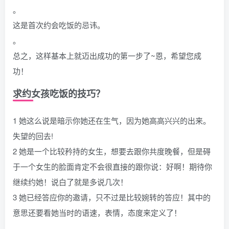
。
这是首次约会吃饭的忌讳。
。
总之，这样基本上就迈出成功的第一步了~恩，希望您成
功！
求约女孩吃饭的技巧？
1 她这么说是暗示你她还在生气，因为她高高兴兴的出来。
失望的回去!
2 她是一个比较矜持的女生，想要去跟你共度晚餐，但是碍
于一个女生的脸面肯定不会很直接的跟你说：好啊！期待你
继续约她！说白了就是多说几次！
3 她已经答应你的邀请，只不过是比较婉转的答应！其中的
意思还要看她当时的语速，表情，态度来定义了！