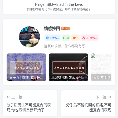
Finger rift,twisted in the love.
如果你为着错过夕阳而哭泣，那么你就要错群星了
情感挽回
1.6W+
0
1
32.6W+
这家伙很懒，什么都没有写...
妻子含泪出轨张行长 她说全都是因为家中
基督徒出轨怎么挽回婚姻(基督徒面对出轨婚姻)
上一篇
下一篇
分手后男生不可能复合的表
分手后不能挽回的征兆,不可
现,你也应该重新开始了
能复合的表现