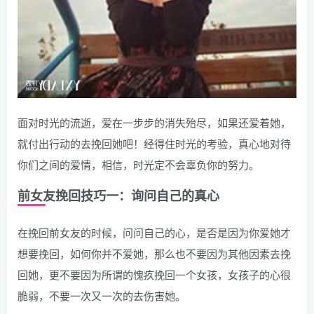
面对时光的流逝，爱在一步步的消失殆尽，如果还爱着她，
就付出行动的去挽回她吧！经得住时光的考验，真心地对待
你们之间的爱情，相信，时光定不会辜负你的努力。
前女友挽回技巧一：询问自己的真心
在挽回前女友的时候，问问自己的心，是否是因为你爱她才
想要挽回，如何你并不爱她，那么也不要因为其他因素去挽
回她，更不要因为所谓的愧疚挽回一个女孩，女孩子的心很
脆弱，不要一次又一次的去伤害她。