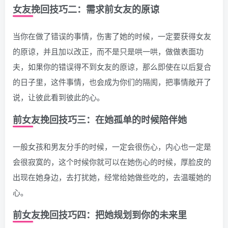
女友挽回技巧二：需求前女友的原谅
当你在做了错误的事情，伤害了她的时候，一定要获得女友
的原谅，并且加以改正，而不是只是哄一哄，做做表面功
夫，如果你的错误得不到女友的原谅，那么即使在以后复合
的日子里，这件事情，也会成为你们的隔阂，把事情敞开了
说，让彼此看到彼此的心。
前女友挽回技巧三：在她孤单的时候陪伴她
一般女孩和男友分手的时候，一定会很伤心，内心也一定是
会很寂寞的，这个时候你就可以在她伤心的时候，厚脸皮的
出现在她身边，去打扰她，经常给她做些吃的，去温暖她的
心。
前女友挽回技巧四：把她规划到你的未来里