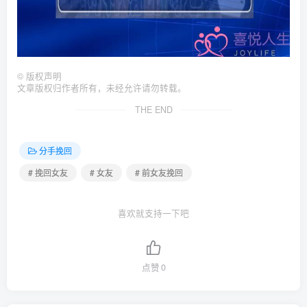
©
版权声明
文章版权归作者所有，未经允许请勿转载。
THE END
分手挽回
# 挽回女友
# 女友
# 前女友挽回
喜欢就支持一下吧
点赞
0