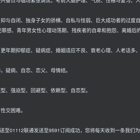
经兴奋点与临场紧张调试，考前大脑护理、气质、性格与复习、
自抑与自闭、独身子女的骄横、自私与怯弱、巨大成功者的过度
犯罪感、青年男女性心理动荡期、残疾者的自卑和抱怨、离婚后
、更年期抑郁症、疑病症、婚姻适应不良、衰老心理、人老话多
怖，疑病、自恋、恋父、母情结。
症型、强迫型、回避型、依赖型、自恋型。
，性交困难。
送至01112联通发送至9591订阅成功，您将每天收到一条我们为