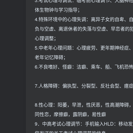
3.考试心理与调试：临考前心理调节、大脑神
体生物钟与学习指导；
4.特殊环境中的心理失调：离异子女的自卑、
负与空虚、离退休者的失落与空虚、早恋者的
心理调整；
5.中老年心理问题：心理疲劳、更年期神经症
老年记忆障碍；
6.不良嗜好、怪癖：洁癖、乘车、船、飞机恐
7.人格障碍：偏执型、分裂型、反社会型、癔
8.性心理：阳萎，早泄，性厌恶，性高潮障碍
同性恋，摩擦癖，露阴癖，易性癖
9．中高考试心理调节：手机输入HLD：移动发