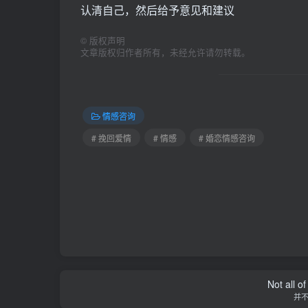
认清自己，然后给予意见和建议
©
版权声明
文章版权归作者所有，未经允许请勿转载。
情感咨询
# 挽回爱情
# 情感
# 婚恋情感咨询
Not all o
并