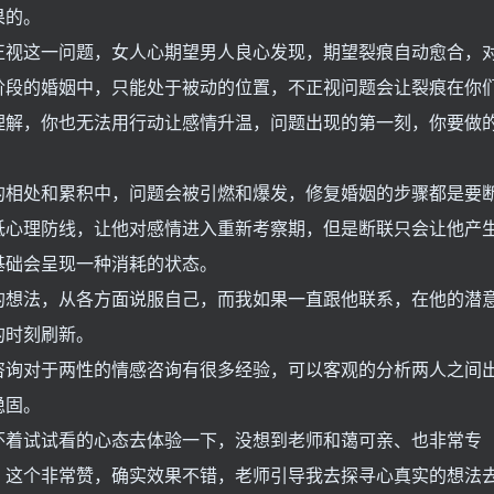
果的。
正视这一问题，女人心期望男人良心发现，期望裂痕自动愈合，
阶段的婚姻中，只能处于被动的位置，不正视问题会让裂痕在你
理解，你也无法用行动让感情升温，问题出现的第一刻，你要做
的相处和累积中，问题会被引燃和爆发，修复婚姻的步骤都是要
低心理防线，让他对感情进入重新考察期，但是断联只会让他产
基础会呈现一种消耗的状态。
的想法，从各方面说服自己，而我如果一直跟他联系，在他的潜
的时刻刷新。
咨询对于两性的情感咨询有很多经验，可以客观的分析两人之间
稳固。
怀着试试看的心态去体验一下，没想到老师和蔼可亲、也非常专
，这个非常赞，确实效果不错，老师引导我去探寻心真实的想法